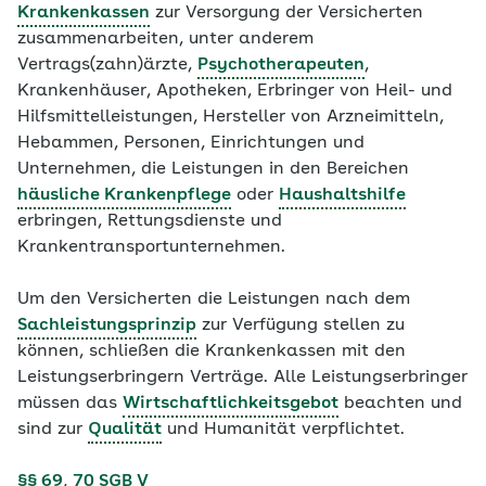
Krankenkassen
zur Versorgung der Versicherten
zusammenarbeiten, unter anderem
Vertrags(zahn)ärzte,
Psychotherapeuten
,
Krankenhäuser, Apotheken, Erbringer von Heil- und
Hilfsmittelleistungen, Hersteller von Arzneimitteln,
Hebammen, Personen, Einrichtungen und
Unternehmen, die Leistungen in den Bereichen
häusliche Krankenpflege
oder
Haushaltshilfe
erbringen, Rettungsdienste und
Krankentransportunternehmen.
Um den Versicherten die Leistungen nach dem
Sachleistungsprinzip
zur Verfügung stellen zu
können, schließen die Krankenkassen mit den
Leistungserbringern Verträge. Alle
Leistungserbringer
müssen das
Wirtschaftlichkeitsgebot
beachten und
sind zur
Qualität
und Humanität verpflichtet.
§§ 69
,
70 SGB V