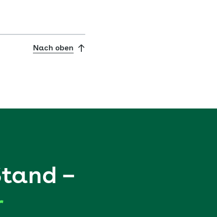
Nach oben
Stand –
r