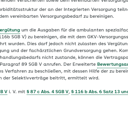
menden Versicherten sowie dem vereinbarten Versorgungs
rbiditätsstruktur der an der Integrierten Versorgung tei
 dem vereinbarten Versorgungsbedarf zu bereinigen.
ergütung
um die Ausgaben für die ambulanten spezialfac
116b SGB V) zu bereinigen, die mit dem GKV-Versorgungss
hrt wurden. Dies darf jedoch nicht zulasten des Vergütun
gung und der fachärztlichen Grundversorgung gehen. Kom
ehandlungsbedarfs nicht zustande, können die Vertragspa
Paragraf 89 SGB V anrufen. Der Erweiterte
Bewertungsa
s Verfahren zu beschließen, mit dessen Hilfe der zu berei
 der Selektivverträge beitritt, ermittelt wird.
GB V
i. V. mit
§ 87 c Abs. 4 SGB V
,
§ 116 b Abs. 6 Satz 13 un