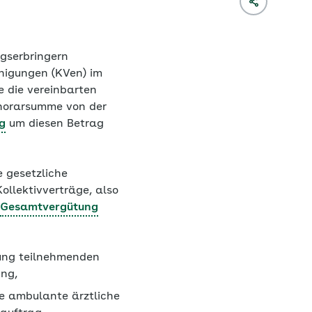
gserbringern
inigungen (KVen) im
e die vereinbarten
onorarsumme von der
g
um diesen Betrag
 gesetzliche
llektivverträge, also
Gesamtvergütung
gung teilnehmenden
ung,
re ambulante ärztliche