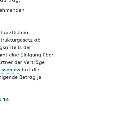
auftrag,
lnehmenden
härztlichen
trukturgesetz ab
gsanteils der
mt eine Einigung über
rtner der Verträge
usschuss
hat die
nigende Betrag je
d 14