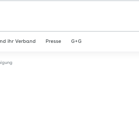
nd ihr Verband
Presse
G+G
nigung