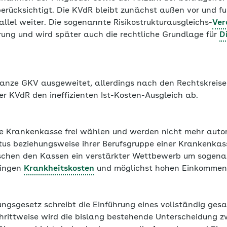
erücksichtigt. Die KVdR bleibt zunächst außen vor und fu
llel weiter. Die sogenannte Risikostrukturausgleichs-
Ver
rung und wird später auch die rechtliche Grundlage für
D
ganze GKV ausgeweitet, allerdings nach den Rechtskreis
der KVdR den ineffizienten Ist-Kosten-Ausgleich ab.
re Krankenkasse frei wählen und werden nicht mehr aut
tus beziehungsweise ihrer Berufsgruppe einer Krankenkas
chen den Kassen ein verstärkter Wettbewerb um sogenan
ringen
Krankheitskosten
und möglichst hohen Einkommen
gsgesetz schreibt die Einführung eines vollständig ge
hrittweise wird die bislang bestehende Unterscheidung 