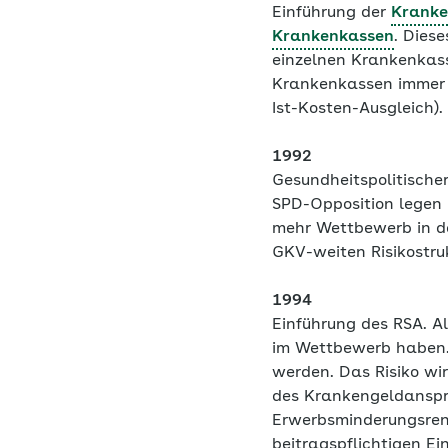
Einführung der
Kranke
Krankenkassen
. Dies
einzelnen Krankenkas
Krankenkassen immer 
Ist-Kosten-Ausgleich).
1992
Gesundheitspolitische
SPD-Opposition legen 
mehr Wettbewerb in de
GKV-weiten Risikostru
1994
Einführung des RSA. A
im Wettbewerb haben
werden. Das Risiko wir
des Krankengeldanspru
Erwerbsminderungsrent
beitragspflichtigen Ei