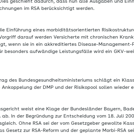
 Dies geschieht dadurch, dass nun alle Ausgaben und E
rechnungen im RSA berücksichtigt werden.
ie Einführung eines morbiditätsorientierten Risikostruktu
 Vorgriff darauf werden Versicherte mit chronischen Kran
igt, wenn sie in ein akkreditiertes Disease-Management
ür besonders aufwändige Leistungsfälle wird ein GKV-weit
rag des Bundesgesundheitsministeriums schlägt ein Klassi
e Ankoppelung der DMP und der Risikopool sollen wieder e
sgericht weist eine Klage der Bundesländer Bayern, Ba
ab. In der Begründung zur Entscheidung vom 18. Juli 200
sgleich. Ohne RSA sei der vom Gesetzgeber gewollte Ka
as Gesetz zur RSA-Reform und der geplante Morbi-RSA sei