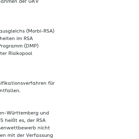
innahmen der GKV
rausgleichs (Morbi-RSA)
kheiten im RSA
-Programm (DMP)
er Risikopool
fikationsverfahren für
ntfallen.
den-Württemberg und
5 heißt es, der RSA
ssenwettbewerb nicht
en mit der Verfassung