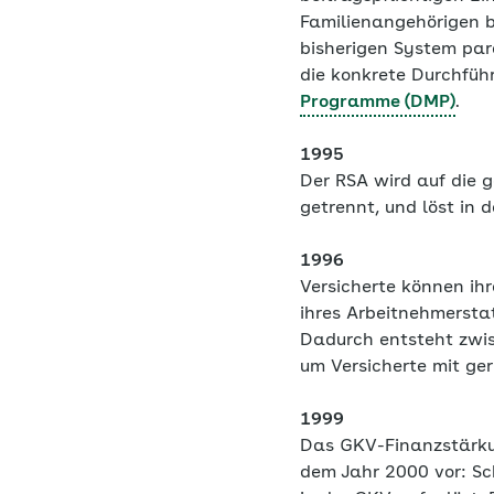
Familienangehörigen b
bisherigen System para
die konkrete Durchfüh
Programme (DMP)
.
1995
Der RSA wird auf die 
getrennt, und löst in 
1996
Versicherte können ih
ihres Arbeitnehmersta
Dadurch entsteht zwis
um Versicherte mit ge
1999
Das GKV-Finanzstärkun
dem Jahr 2000 vor: Sc