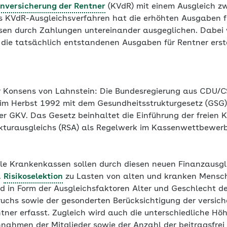
nversicherung der Rentner
(KVdR) mit einem Ausgleich z
es KVdR-Ausgleichsverfahren hat die erhöhten Ausgaben f
sen durch Zahlungen untereinander ausgeglichen. Dabei
die tatsächlich entstandenen Ausgaben für Rentner erst
r Konsens von Lahnstein: Die Bundesregierung aus CDU/C
im Herbst 1992 mit dem Gesundheitsstrukturgesetz (GSG)
r GKV. Das Gesetz beinhaltet die Einführung der freien
kturausgleichs (RSA) als Regelwerk im Kassenwettbewerb
lle Krankenkassen sollen durch diesen neuen Finanzausg
.
Risikoselektion
zu Lasten von alten und kranken Mensch
d in Form der Ausgleichsfaktoren Alter und Geschlecht der
chs sowie der gesonderten Berücksichtigung der versich
ner erfasst. Zugleich wird auch die unterschiedliche Höh
nnahmen der Mitglieder sowie der Anzahl der beitragsfrei