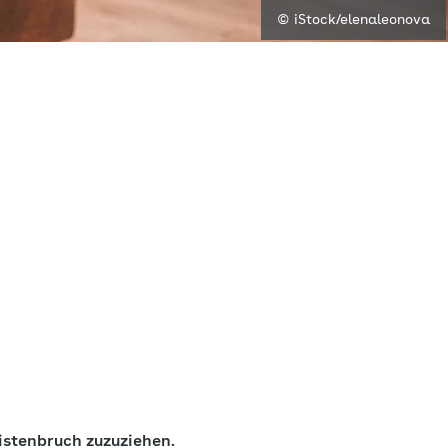
© iStock/elenaleonova
istenbruch zuzuziehen.