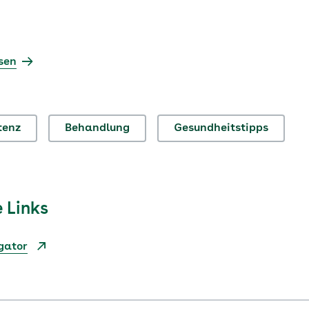
sen
tenz
Behandlung
Gesundheitstipps
 Links
gator