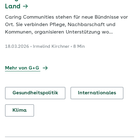
Land
Caring Communities stehen für neue Bündnisse vor
Ort. Sie verbinden Pflege, Nachbarschaft und
Kommunen, organisieren Unterstützung wo
Menschen leben – und können jetzt modellhaft
18.03.2026
Irmelind Kirchner
8 Min
erprobt werden.
Mehr von G+G
Gesundheitspolitik
Internationales
Klima