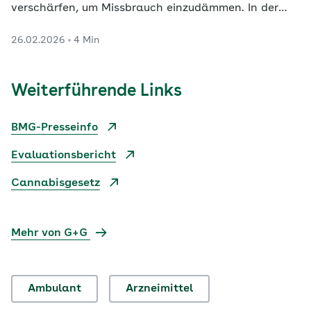
verschärfen, um Missbrauch einzudämmen. In der
öffentlichen Sachverständigen-Anhörung im
26.02.2026
4 Min
Gesundheitsausschuss des Bundestags sahen
Expertinnen und Experten Korrekturbedarf am
Gesetzentwurf. Auch die AOK drängt auf
Weiterführende Links
Änderungen, wie Gina Opitz aus der…
BMG-Presseinfo
Evaluationsbericht
Cannabisgesetz
Mehr von G+G
Ambulant
Arzneimittel