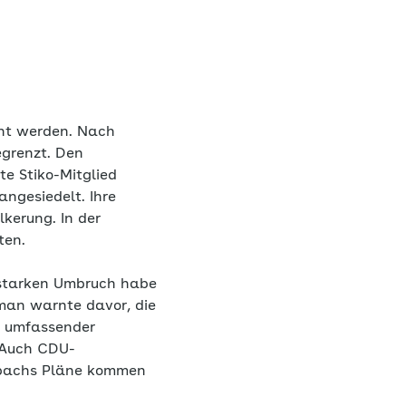
annt werden. Nach
egrenzt. Den
te Stiko-Mitglied
angesiedelt. Ihre
kerung. In der
ten.
 starken Umbruch habe
man warnte davor, die
in umfassender
. Auch CDU-
erbachs Pläne kommen