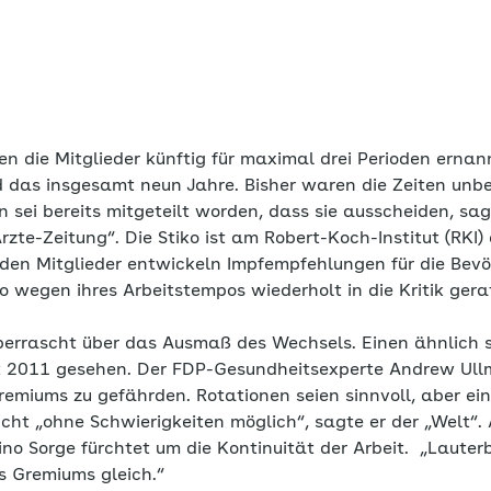
len die Mitglieder künftig für maximal drei Perioden ern
d das insgesamt neun Jahre. Bisher waren die Zeiten unb
n sei bereits mitgeteilt worden, dass sie ausscheiden, sag
rzte-Zeitung“. Die Stiko ist am Robert-Koch-Institut (RKI) 
den Mitglieder entwickeln Impfempfehlungen für die Bevöl
 wegen ihres Arbeitstempos wiederholt in die Kritik gera
überrascht über das Ausmaß des Wechsels. Einen ähnlich
t 2011 gesehen. Der FDP-Gesundheitsexperte Andrew Ull
Gremiums zu gefährden. Rotationen seien sinnvoll, aber e
icht „ohne Schwierigkeiten möglich“, sagte er der „Welt“
Tino Sorge fürchtet um die Kontinuität der Arbeit. „Laut
s Gremiums gleich.“