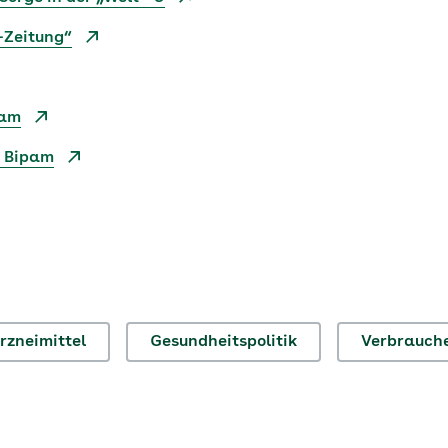
-Zeitung“
pam
u Bipam
rzneimittel
Gesundheitspolitik
Verbrauch