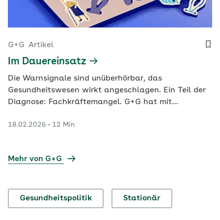
G+G
Artikel
Im Dauereinsatz
Die Warnsignale sind unüberhörbar, das
Gesundheitswesen wirkt angeschlagen. Ein Teil der
Diagnose: Fachkräftemangel. G+G hat mit
Vertretern aus Ärzteschaft, Krankenhausverbänden,
18.02.2026
12 Min
Politik, Patientenverbänden, Pflege und Ökonomie
über Auswege aus der Krise gesprochen.
Mehr von G+G
Gesundheitspolitik
Stationär