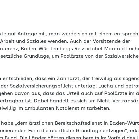
ute auf Anfrage mit, man werde sich mit einem entsprec
 Arbeit und Soziales wenden. Auch der Vorsitzende der
nferenz, Baden-Württembergs Ressortchef Manfred Lucha
setzliche Grundlage, um Poolärzte von der Sozialversiche
entschieden, dass ein Zahnarzt, der freiwillig als sogen
der Sozialversicherungspflicht unterlag. Lucha und betro
gehen davon aus, dass das Urteil auch auf Poolärzte im ä
bertragbar ist. Dabei handelt es sich um Nicht-Vertragsä
freiwillig im ambulanten Notdienst mitarbeiten.
habe „dem ärztlichen Bereitschaftsdienst in Baden-Würt
ionierenden Form die rechtliche Grundlage entzogen“, erkl
m Bund. Die Länder hätten diesen bereits im Vorfeld des U