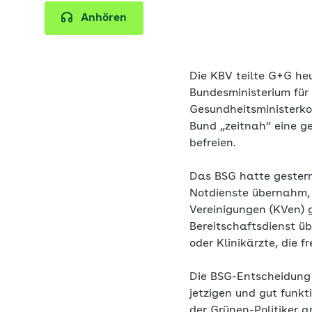
Anhören
Die KBV teilte G+G he
Bundesministerium für
Gesundheitsministerko
Bund „zeitnah“ eine ge
befreien.
Das BSG hatte gestern 
Notdienste übernahm, 
Vereinigungen (KVen) 
Bereitschaftsdienst ü
oder Klinikärzte, die 
Die BSG-Entscheidung 
jetzigen und gut funkt
der Grünen-Politiker a