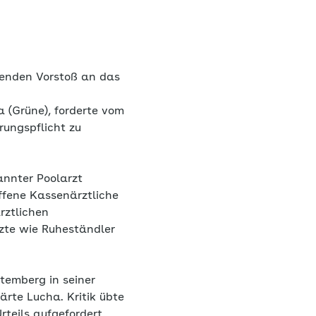
henden Vorstoß an das
 (Grüne), forderte vom
rungspflicht zu
annter Poolarzt
ffene Kassenärztliche
rztlichen
rzte wie Ruheständler
temberg in seiner
ärte Lucha. Kritik übte
rteils aufgefordert,