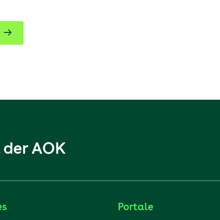
l der AOK
es
Portale