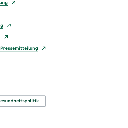
lung
ng
g
 Pressemitteilung
esundheitspolitik