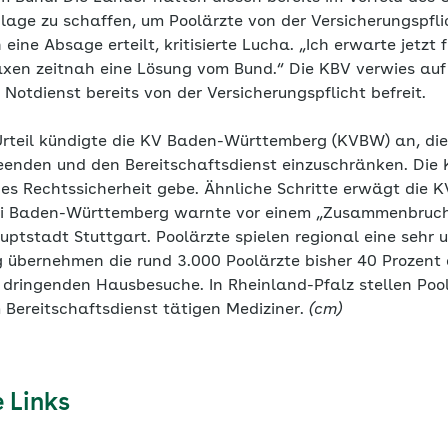
dlage zu schaffen, um Poolärzte von der Versicherungspfl
ine Absage erteilt, kritisierte Lucha. „Ich erwarte jetzt f
axen zeitnah eine Lösung vom Bund.“ Die KBV verwies auf
 Notdienst bereits von der Versicherungspflicht befreit.
Urteil kündigte die KV Baden-Württemberg (KVBW) an, die
beenden und den Bereitschaftsdienst einzuschränken. Di
 es Rechtssicherheit gebe. Ähnliche Schritte erwägt die K
i Baden-Württemberg warnte vor einem „Zusammenbruch 
ptstadt Stuttgart. Poolärzte spielen regional eine sehr u
übernehmen die rund 3.000 Poolärzte bisher 40 Prozent 
 dringenden Hausbesuche. In Rheinland-Pfalz stellen Pool
m Bereitschaftsdienst tätigen Mediziner.
(cm)
 Links