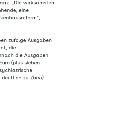
Lanz. „Die wirksamsten
ehende, eine
nkenhausreform“,
ben zufolge Ausgaben
nt, die
emnach die Ausgaben
uro (plus sieben
sychiatrische
 deutlich zu.
(bhu)