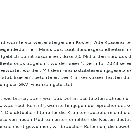
nd warnte vor weiter steigenden Kosten. Alle Kassenar
kliegende Jahr ein Minus aus. Laut Bundesgesundheitsmini
ßgeblich damit zusammen, dass 2,5 Milliarden Euro aus 
eitsfonds abgeführt worden seien“. Denn für 2023 sei eig
 erwartet worden. Mit dem Finanzstabilisierungsgesetz se
 stabilisieren", betonte er. Die Krankenkassen hätten da
rung der GKV-Finanzen geleistet.
 wie bisher, dann war das Defizit des letzten Jahres nur 
, was noch kommt", warnte hingegen der Sprecher des G
n“. Die aktuellen Pläne für die Krankenhausreform und di
ise von neuen Medikamenten erhöhten die Kosten deutlich.
spirale nicht gewöhnen, wir brauchen Reformen, die sowoh