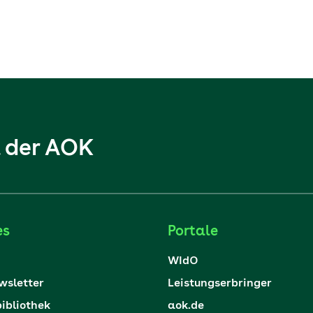
l der AOK
es
Portale
WIdO
sletter
Leistungserbringer
ibliothek
aok.de