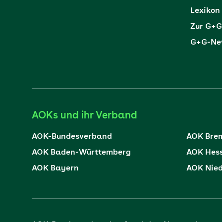
Lexikon
Zur G+G
G+G-New
AOKs und ihr Verband
AOK-Bundesverband
AOK Bre
AOK Baden-Württemberg
AOK Hes
AOK Bayern
AOK Nie