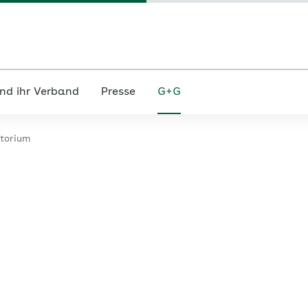
nd ihr Verband
Presse
G+G
torium