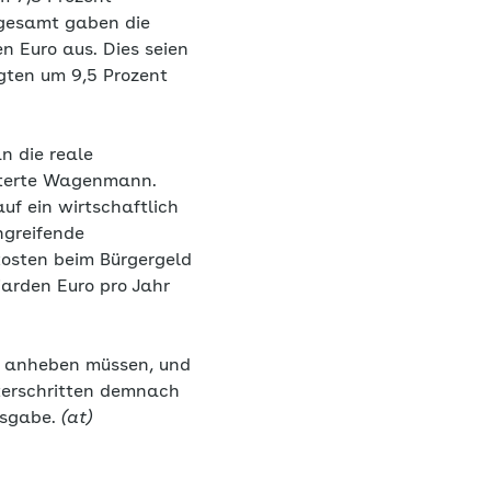
sgesamt gaben die
 Euro aus. Dies seien
gten um 9,5 Prozent
n die reale
uterte Wagenmann.
uf ein wirtschaftlich
hgreifende
kosten beim Bürgergeld
iarden Euro pro Jahr
e anheben müssen, und
terschritten demnach
usgabe.
(at)