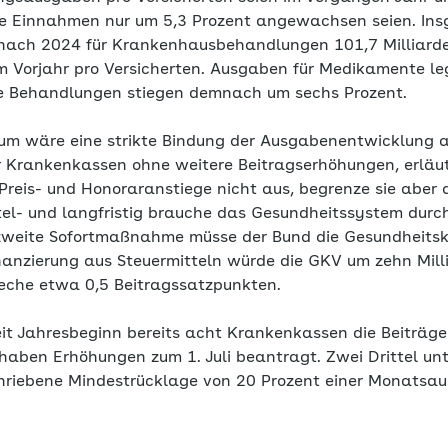
ie Einnahmen nur um 5,3 Prozent angewachsen seien. In
ach 2024 für Krankenhausbehandlungen 101,7 Milliarden
im Vorjahr pro Versicherten. Ausgaben für Medikamente le
iche Behandlungen stiegen demnach um sechs Prozent.
m wäre eine strikte Bindung der Ausgabenentwicklung a
r Krankenkassen ohne weitere Beitragserhöhungen, erlä
Preis- und Honoraranstiege nicht aus, begrenze sie aber a
tel- und langfristig brauche das Gesundheitssystem durc
 zweite Sofortmaßnahme müsse der Bund die Gesundheits
inanzierung aus Steuermitteln würde die GKV um zehn Mill
reche etwa 0,5 Beitragssatzpunkten.
it Jahresbeginn bereits acht Krankenkassen die Beiträg
haben Erhöhungen zum 1. Juli beantragt. Zwei Drittel un
chriebene Mindestrücklage von 20 Prozent einer Monatsa