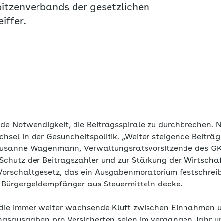
pitzenverbands der gesetzlichen
iffer.
de Notwendigkeit, die Beitragsspirale zu durchbrechen. Nö
sel in der Gesundheitspolitik. „Weiter steigende Beiträge
 Susanne Wagenmann, Verwaltungsratsvorsitzende des GK
 Schutz der Beitragszahler und zur Stärkung der Wirtscha
orschaltgesetz, das ein Ausgabenmoratorium festschreib
 Bürgergeldempfänger aus Steuermitteln decke.
 die immer weiter wachsende Kluft zwischen Einnahmen 
ungsausgaben pro Versicherten seien im vergangen Jahr u