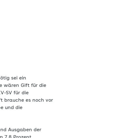
tig sei ein
 wären Gift für die
V-SV für die
ft brauche es noch vor
e und die
und Ausgaben der
m 7,8 Prozent