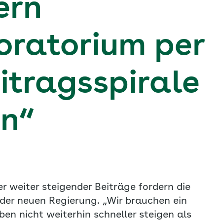
ern
ratorium per
itragsspirale
en“
 weiter steigender Beiträge fordern die
r neuen Regierung. „Wir brauchen ein
n nicht weiterhin schneller steigen als