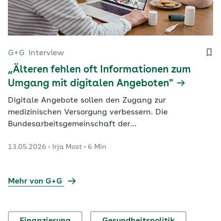
G+G
Interview
„Älteren fehlen oft Informationen zum
Umgang mit digitalen Angeboten"
Digitale Angebote sollen den Zugang zur
medizinischen Versorgung verbessern. Die
Bundesarbeitsgemeinschaft der
Seniorenorganisationen (BAGSO) setzt sich mit der
13.05.2026
Irja Most
6 Min
Initiative Digitalpakt Alter dafür ein, ältere
Menschen gezielt beim Umgang mit digitalen
Technologien zu unterstützen. Die Förderperiode
Mehr von G+G
wurde unlängst von der Bundesregierung verlängert.
…
Finanzierung
Gesundheitspolitik