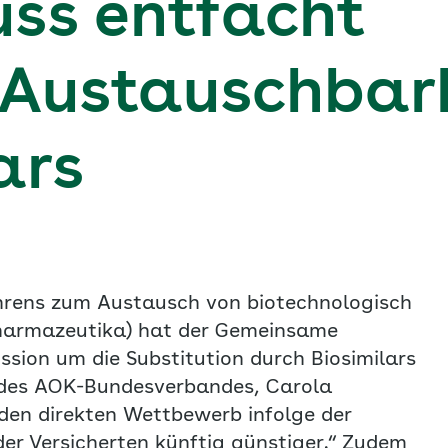
ss entfacht
Austauschbar
ars
hrens zum Austausch von biotechnologisch
opharmazeutika) hat der Gemeinsame
sion um die Substitution durch Biosimilars
 des AOK-Bundesverbandes, Carola
den direkten Wettbewerb infolge der
er Versicherten künftig günstiger.“ Zudem