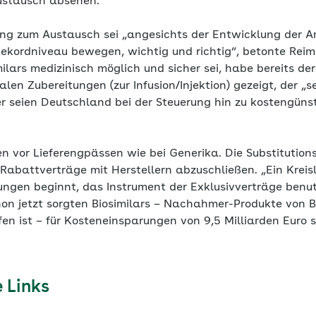
ustausch absehen.
ung zum Austausch sei „angesichts der Entwicklung der A
 Rekordniveau bewegen, wichtig und richtig“, betonte Rei
milars medizinisch möglich und sicher sei, habe bereits de
alen Zubereitungen (zur Infusion/Injektion) gezeigt, der „s
r seien Deutschland bei der Steuerung hin zu kostengün
 vor Lieferengpässen wie bei Generika. Die Substitutions
Rabattverträge mit Herstellern abzuschließen. „Ein Kreis
ngen beginnt, das Instrument der Exklusivverträge benu
Schon jetzt sorgten Biosimilars – Nachahmer-Produkte von
en ist – für Kosteneinsparungen von 9,5 Milliarden Euro 
 Links