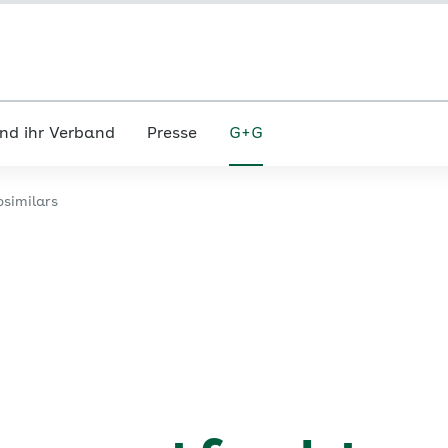
nd ihr Verband
Presse
G+G
osimilars