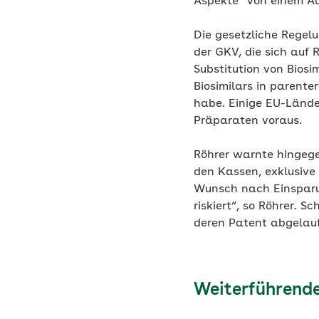
Aspekte“ von einem A
Die gesetzliche Regel
der GKV, die sich auf
Substitution von Biosi
Biosimilars in parenter
habe. Einige EU-Lände
Präparaten voraus.
Röhrer warnte hingegen
den Kassen, exklusive 
Wunsch nach Einsparu
riskiert“, so Röhrer. 
deren Patent abgelauf
Weiterführende