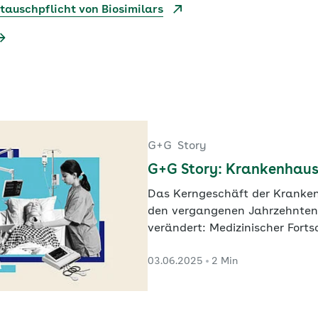
tauschpflicht von Biosimilars
G+G
Story
G+G Story: Krankenhau
Das Kerngeschäft der Kranken
den vergangenen Jahrzehnten
verändert: Medizinischer Fortsc
Spezialisierung, Digitalisierun
03.06.2025
2 Min
Fallzahlen fordern die Häuser 
Strukturen der Versorgung sin
geblieben. Das macht die Vers
und teurer, als sie sein sollte.