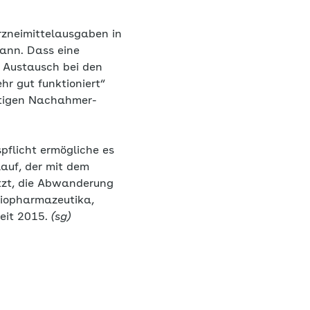
rzneimittelausgaben in
mann. Dass eine
r Austausch bei den
ehr gut funktioniert“
stigen Nachahmer-
pflicht ermögliche es
lauf, der mit dem
tzt, die Abwanderung
 Biopharmazeutika,
seit 2015.
(sg)