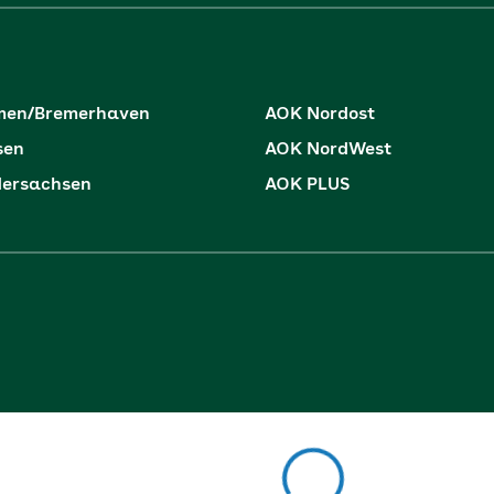
men/Bremerhaven
AOK Nordost
sen
AOK NordWest
dersachsen
AOK PLUS