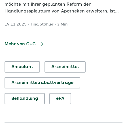
möchte mit ihrer geplanten Reform den
Handlungsspielraum von Apotheken erweitern. Ist
das ein guter Plan oder greift er zu sehr in den
19.11.2025
Tina Stähler
3 Min
ärztlichen Tätigkeitsbereich ein? G+G hat vier
Expertinnen und Experten gefragt.
Mehr von G+G
Ambulant
Arzneimittel
Arzneimittelrabattverträge
Behandlung
ePA