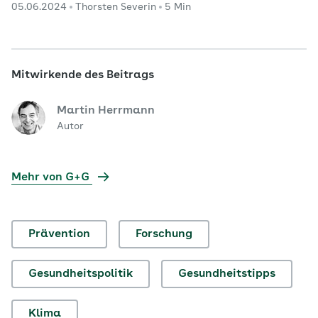
05.06.2024
Thorsten Severin
5 Min
Gesundheitsamtes in Potsdam und Vorsitzende des
Bundesverbandes der Ärztinnen und Ärzte des
Öffentlichen Gesundheitsdienstes (BVÖGD), sprach
G+G über Hitzegefahren vor Ort und…
Mitwirkende des Beitrags
Martin Herrmann
Autor
Mehr von G+G
Prävention
Forschung
Gesundheitspolitik
Gesundheitstipps
Klima