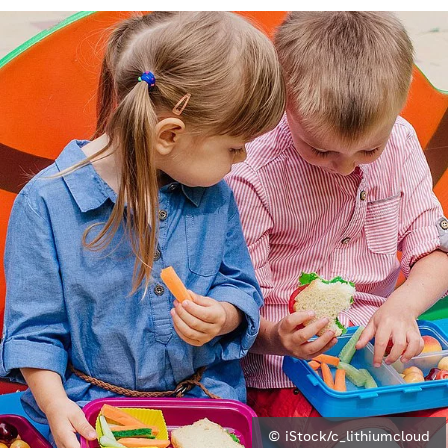
© iStock/c_lithiumcloud