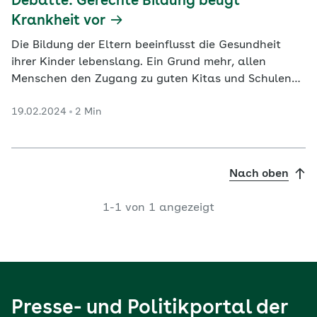
Debatte: Gerechte Bildung beugt
Krankheit vor
Die Bildung der Eltern beeinflusst die Gesundheit
ihrer Kinder lebenslang. Ein Grund mehr, allen
Menschen den Zugang zu guten Kitas und Schulen
zu ermöglichen, sagen Mara Barschkett und Mathias
19.02.2024
2 Min
Huebener.
Nach oben
1-1 von 1 angezeigt
Presse- und Politikportal der