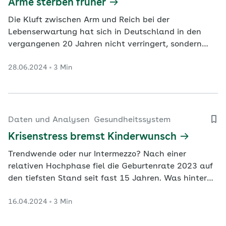
Arme sterben früher
Die Kluft zwischen Arm und Reich bei der
Lebenserwartung hat sich in Deutschland in den
vergangenen 20 Jahren nicht verringert, sondern
sogar vergrößert. Das ergab eine aktuelle Studie.
28.06.2024
3 Min
Wie sich gegensteuern lässt, erläutert Matthias
Mohrmann von der AOK Rheinland/Hamburg im
Gespräch mit G+G.
Daten und Analysen
Gesundheitssystem
Krisenstress bremst Kinderwunsch
Trendwende oder nur Intermezzo? Nach einer
relativen Hochphase fiel die Geburtenrate 2023 auf
den tiefsten Stand seit fast 15 Jahren. Was hinter
dem Rückgang steht und wie sich gegensteuern
16.04.2024
3 Min
lässt, erläutert Bevölkerungsforscher Martin Bujard.