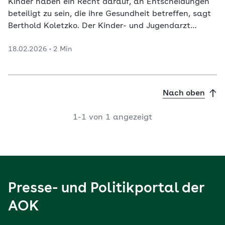
Kinder haben ein Recht darauf, an Entscheidungen
beteiligt zu sein, die ihre Gesundheit betreffen, sagt
Berthold Koletzko. Der Kinder- und Jugendarzt
fordert konkrete Schritte, um dieses Recht im
18.02.2026
2 Min
medizinischen Alltag zu verankern.
Nach oben
1-1 von 1 angezeigt
Presse- und Politikportal der
AOK