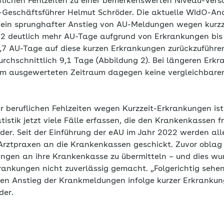
flichen Fehlzeiten zu einer bemerkenswerten Niveau-Ver
-Geschäftsführer Helmut Schröder. Die aktuelle WIdO-Ana
 ein sprunghafter Anstieg von AU-Meldungen wegen kurzz
022 deutlich mehr AU-Tage aufgrund von Erkrankungen bis
7 AU-Tage auf diese kurzen Erkrankungen zurückzuführe
rchschnittlich 9,1 Tage (Abbildung 2). Bei längeren Erk
m ausgewerteten Zeitraum dagegen keine vergleichbare
r beruflichen Fehlzeiten wegen Kurzzeit-Erkrankungen ist
atistik jetzt viele Fälle erfassen, die den Krankenkassen 
öder. Seit der Einführung der eAU im Jahr 2022 werden al
rztpraxen an die Krankenkassen geschickt. Zuvor oblag 
ungen an ihre Krankenkasse zu übermitteln – und dies wu
ankungen nicht zuverlässig gemacht. „Folgerichtig sehen 
hen Anstieg der Krankmeldungen infolge kurzer Erkranku
der.