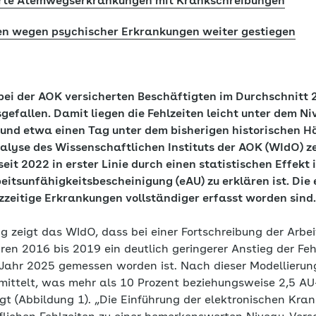
erte Atemwegserkrankungen mit Krankschreibungen
en wegen psychischer Erkrankungen weiter gestiegen
 bei der AOK versicherten Beschäftigten im Durchschnitt 
efallen. Damit liegen die Fehlzeiten leicht unter dem Ni
und etwa einen Tag unter dem bisherigen historischen 
nalyse des Wissenschaftlichen Instituts der AOK (WIdO) z
seit 2022 in erster Linie durch einen statistischen Effekt
eitsunfähigkeitsbescheinigung (eAU) zu erklären ist. Die
zzeitige Erkrankungen vollständiger erfasst worden sind.
g zeigt das WIdO, dass bei einer Fortschreibung der Arbe
en 2016 bis 2019 ein deutlich geringerer Anstieg der Feh
Jahr 2025 gemessen worden ist. Nach dieser Modellierun
mittelt, was mehr als 10 Prozent beziehungsweise 2,5 A
gt (Abbildung 1). „Die Einführung der elektronischen Kra