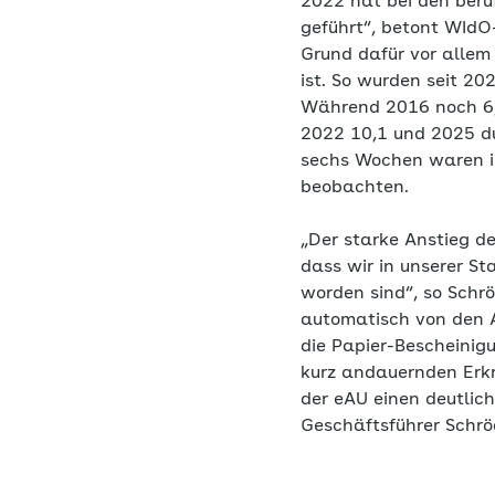
2022 hat bei den beru
geführt“, betont WIdO
Grund dafür vor allem
ist. So wurden seit 2
Während 2016 noch 6,
2022 10,1 und 2025 du
sechs Wochen waren i
beobachten.
„Der starke Anstieg de
dass wir in unserer St
worden sind“, so Schr
automatisch von den A
die Papier-Bescheinig
kurz andauernden Erkr
der eAU einen deutlic
Geschäftsführer Schrö