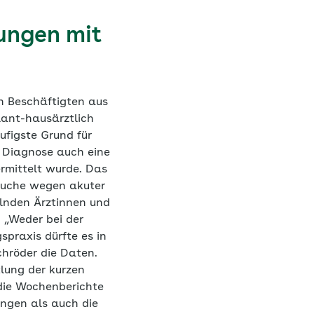
ungen mit
n Beschäftigten aus
lant-hausärztlich
figste Grund für
n Diagnose auch eine
rmittelt wurde. Das
esuche wegen akuter
lnden Ärztinnen und
. „Weder bei der
praxis dürfte es in
hröder die Daten.
tlung der kurzen
 die Wochenberichte
ungen als auch die