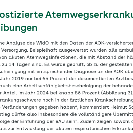
ostizierte Atemwegserkrank
eibungen
ine Analyse des WIdO mit den Daten der AOK-versicherte
n Versorgung. Beispielhaft ausgewertet wurden alle ambu
von akuten Atemwegsinfektionen, die mit Abstand der häu
 zu 14 Tagen sind. Es wurde geprüft, ob zu der gestellte
scheinigung mit entsprechender Diagnose an die AOK übe
Jahr 2019 nur bei 65 Prozent der dokumentierten Arztb
auch eine Arbeitsunfähigkeitsbescheinigung der behande
er Anteil im Jahr 2024 bei knapp 86 Prozent (Abbildung 3)
krankungsschwere noch in der ärztlichen Krankschreibungs
e Veränderungen gegeben haben“, kommentiert Helmut Sc
tieg dürfte also insbesondere die vollständigere Übermit
olge der Einführung der eAU sein“. Zudem zeigen sowohl
tuts zur Entwicklung der akuten respiratorischen Erkrank