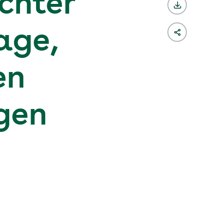
chter
age,
en
gen