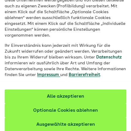
diese Unternehmen weitergegeben und von diesen teilweise
übernimmt die Kosten dafür. Den Antrag
auch zu eigenen Zwecken (Profilbildung) verarbeitet. Mit
einem Klick auf die Schaltfläche „Optionale Cookies
auf Verhinderungspflege sowie für die
ablehnen“ werden ausschließlich funktionale Cookies
Kostenerstattung stellen Sie hier. Ganz
eingesetzt. Mit einem Klick auf die Schaltfläche „Individuelle
unkompliziert per Post oder online.
Einstellungen“ können persönliche Einstellungen
vorgenommen werden.
Ihr Einverständnis kann jederzeit mit Wirkung für die
Zukunft widerrufen oder geändert werden. Verarbeitungen
bis zu Ihrem Widerruf bleiben wirksam. Unter
Datenschutz
Antrag und Abrechnung der
informieren wir ausführlich über Art und Umfang der
Datenverarbeitung sowie Ihre Rechte. Weitere Informationen
Verhinderungspflege:
finden Sie unter
Impressum
und
Barrierefreiheit
.
Ermitteln Sie Ihre AOK
Alle akzeptieren
Die Formulare und Anträge der AOK
unterscheiden sich regional. Bitte geben Sie Ihre
Optionale Cookies ablehnen
Postleitzahl ein, damit wir Ihnen den passenden
Antrag anzeigen können. Falls Sie außerhalb der
Ausgewählte akzeptieren
Region Ihrer zuständigen AOK wohnen, wählen