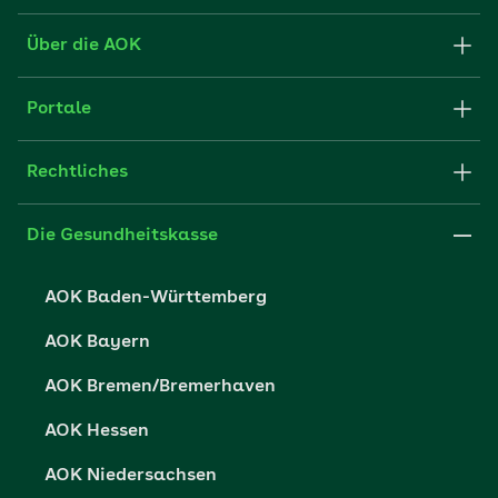
Formulare und Anträge
Über die AOK
Apps
Struktur & Verwaltung
Portale
E-Mail senden
Newsletter
Fachportal für Arbeitgeber
Rechtliches
FAQ
Medien der AOK
Leistungserbringer
Websitenutzung
Impressum
Die Gesundheitskasse
Partner der AOK
Karriere
Cookie-Einstellungen
AOK Baden-Württemberg
Presse- und Politikportal
Datenschutz
AOK Bayern
Vertriebspartner-Service
Fehlverhalten melden
AOK Bremen/Bremerhaven
Barrierefreiheit
AOK Hessen
Barriere melden
AOK Niedersachsen