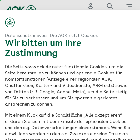
Zum
Hauptinhalt
Login
Suche
Menü
springen
aok.de
Formulare & Anträge
Antrag auf Verhinderungspflege
Datenschutzhinweis: Die AOK nutzt Cookies
Wir bitten um Ihre
Antrag und
Zustimmung
Erstattung der
Die Seite www.aok.de nutzt funktionale Cookies, um die
Seite bereitstellen zu können und optionale Cookies für
Komfortfunktionen (Anzeige einer regionalen AOK,
Verhinderungspflege
Chatfunktion, Karten- und Videodienste, A/B-Tests) sowie
von Dritten (z.B. Google, Adobe, Meta), um die Seite stetig
für Sie zu verbessern und um Sie später zielgerichtet
Ist die private Pflegeperson im Urlaub,
ansprechen zu können.
stundenweise abwesend oder aufgrund
Mit einem Klick auf die Schaltfläche „Alle akzeptieren“
von Krankheit verhindert, kann
erklären Sie sich mit dem Einsatz der optionalen Cookies
Verhinderungspflege in Anspruch
und den o.g. Datenverarbeitungen einverstanden. Wenn Sie
einwilligen werden zu den o.g. Zwecken einzelne Daten an
genommen werden. Die AOK-Pflegekasse