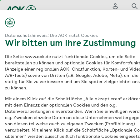
Zum
Hauptinhalt
Login
Such
springen
aok.de
inland/Hamburg
Hilfsmittel: Übersicht der Vertragsinhalte
Datenschutzhinweis: Die AOK nutzt Cookies
Wir bitten um Ihre Zustimmung
Hilfsmittel:
Die Seite www.aok.de nutzt funktionale Cookies, um die Seite
bereitstellen zu können und optionale Cookies für Komfortfunk
Übersicht der
(Anzeige einer regionalen AOK, Chatfunktion, Karten- und Vide
A/B-Tests) sowie von Dritten (z.B. Google, Adobe, Meta), um die 
Vertragsinhalte
stetig für Sie zu verbessern und um Sie später zielgerichtet an
zu können.
Mit einem Klick auf die Schaltfläche „Alle akzeptieren“ erklären
mit dem Einsatz der optionalen Cookies und den o.g.
Eine Leistung der AOK Rheinland/Hamburg
Datenverarbeitungen einverstanden. Wenn Sie einwilligen werd
o.g. Zwecken einzelne Daten an diese Unternehmen weitergeg
Hilfsmittel helfen Menschen mit einer
von diesen teilweise auch zu eigenen Zwecken (Profilbildung)
Erkrankung oder Behinderung, den Alltag
verarbeitet. Mit einem Klick auf die Schaltfläche „Optionale Co
ablehnen“ werden ausschließlich funktionale Cookies eingesetzt
selbstbestimmt zu meistern und