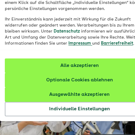
einem Klick auf die Schaltfläche „Individuelle Einstellungen“ k
schmerzfrei zu leben. Die Produktpalette
persönliche Einstellungen vorgenommen werden.
der Hilfsmittel ist groß und für viele
Ihr Einverständnis kann jederzeit mit Wirkung für die Zukunft
Hilfsmittel gibt es individuell
widerrufen oder geändert werden. Verarbeitungen bis zu Ihrem
bleiben wirksam. Unter
Datenschutz
informieren wir ausführlic
zugeschnittene Verträge. Auf dieser Seite
Art und Umfang der Datenverarbeitung sowie Ihre Rechte. Wei
finden Sie alle Details dazu.
Informationen finden Sie unter
Impressum
und
Barrierefreiheit
.
Alle akzeptieren
Optionale Cookies ablehnen
Ausgewählte akzeptieren
Individuelle Einstellungen