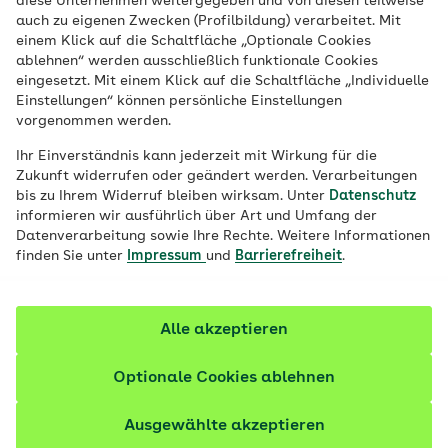
diese Unternehmen weitergegeben und von diesen teilweise
Eine Leistung der AOK Rheinland/Hamburg
auch zu eigenen Zwecken (Profilbildung) verarbeitet. Mit
einem Klick auf die Schaltfläche „Optionale Cookies
Beim Spielen können sich Kinder schnell
ablehnen“ werden ausschließlich funktionale Cookies
einmal verletzen. Damit Eltern, Verwandte,
eingesetzt. Mit einem Klick auf die Schaltfläche „Individuelle
Einstellungen“ können persönliche Einstellungen
Freunde und Betreuungspersonen gut
vorgenommen werden.
vorbereitet sind, bietet die AOK
Ihr Einverständnis kann jederzeit mit Wirkung für die
Rheinland/Hamburg praxisnahe Seminare
Zukunft widerrufen oder geändert werden. Verarbeitungen
für die Erste Hilfe am Baby und Kind an.
bis zu Ihrem Widerruf bleiben wirksam. Unter
Datenschutz
informieren wir ausführlich über Art und Umfang der
Darin erfahren Sie nicht nur, was bei einer
Datenverarbeitung sowie Ihre Rechte. Weitere Informationen
Verletzung beim Spielen oder bei einer
finden Sie unter
Impressum
und
Barrierefreiheit
.
Krankheit zu tun ist, sondern wie Sie
generell bei einem Notfall mit Babys und
Alle akzeptieren
Kindern handeln sollten. Individuelle Tipps
für den Alltag runden das Angebot ab.
Optionale Cookies ablehnen
Ausgewählte akzeptieren