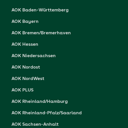
Karriere
Cookie-Einstellungen
AOK Baden-Württemberg
Presse- und Politikportal
Datenschutz
AOK Bayern
Vertriebspartner-Service
Fehlverhalten melden
AOK Bremen/Bremerhaven
Barrierefreiheit
AOK Hessen
Barriere melden
AOK Niedersachsen
AOK Nordost
AOK NordWest
AOK PLUS
AOK Rheinland/Hamburg
AOK Rheinland-Pfalz/Saarland
AOK Sachsen-Anhalt