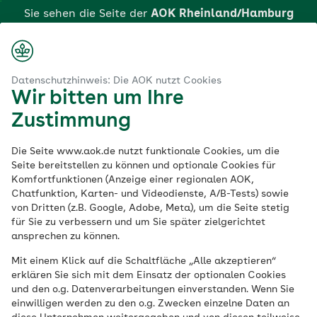
Zum
Sie sehen die Seite der
AOK Rheinland/Hamburg
Hauptinhalt
springen
Login
Suche
Menü
aok.de
AOK Rheinland/Hamburg
Erste Hilfe am Baby und Kind
Datenschutzhinweis: Die AOK nutzt Cookies
Wir bitten um Ihre
Klicken Sie hier, wenn Sie zu einer anderen AOK
Erste Hilfe am Baby und Kind: Seminare der AOK
Zustimmung
wechseln möchten.
Rheinland/Hamburg
Die Seite www.aok.de nutzt funktionale Cookies, um die
Erste Hilfe am Baby
Seite bereitstellen zu können und optionale Cookies für
Komfortfunktionen (Anzeige einer regionalen AOK,
Chatfunktion, Karten- und Videodienste, A/B-Tests) sowie
und Kind: Seminare
von Dritten (z.B. Google, Adobe, Meta), um die Seite stetig
für Sie zu verbessern und um Sie später zielgerichtet
der AOK
ansprechen zu können.
Mit einem Klick auf die Schaltfläche „Alle akzeptieren“
Rheinland/Hamburg
erklären Sie sich mit dem Einsatz der optionalen Cookies
und den o.g. Datenverarbeitungen einverstanden. Wenn Sie
einwilligen werden zu den o.g. Zwecken einzelne Daten an