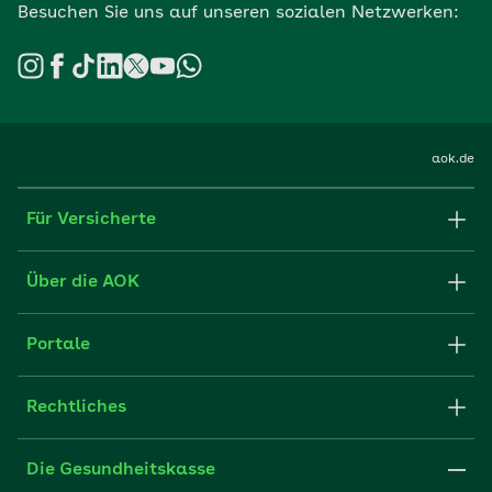
Besuchen Sie uns auf unseren sozialen Netzwerken:
aok.de
Für Versicherte
Formulare und Anträge
Über die AOK
Apps
Struktur & Verwaltung
Portale
E-Mail senden
Newsletter
Fachportal für Arbeitgeber
Rechtliches
FAQ
Medien der AOK
Leistungserbringer
Websitenutzung
Impressum
Die Gesundheitskasse
Partner der AOK