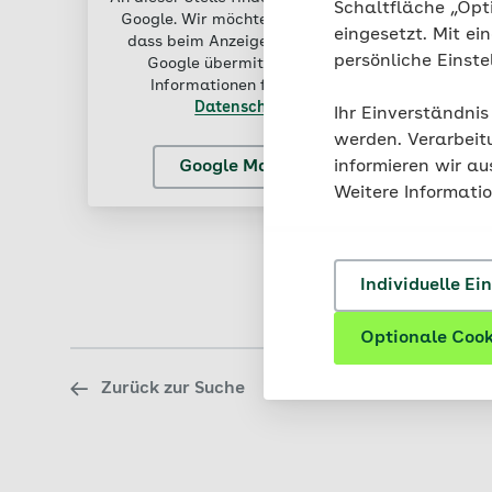
Schaltfläche „Opt
Google. Wir möchten Sie darauf hinweisen,
eingesetzt. Mit ei
dass beim Anzeigen des Inhalts Daten an
persönliche Einst
Google übermittelt werden. Weitere
Informationen finden Sie in unserer
Datenschutzerklärung
.
Ihr Einverständnis
werden. Verarbeit
Google Maps aktivieren
informieren wir a
Weitere Informati
Individuelle Ei
Optionale Cook
Zurück zur Suche