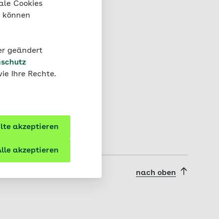
ale Cookies
“ können
der geändert
schutz
ie Ihre Rechte.
te akzeptieren
lle akzeptieren
nach oben