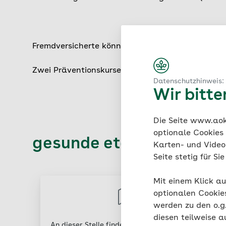
Fremdversicherte können gegen Gebühr ebenfalls
Zwei Präventionskurse bzw. Gutscheine sind pro 
Datenschutzhinweis:
Wir bitt
Die Seite www.aok.
optionale Cookies
gesunde etagen
Karten- und Videod
Seite stetig für S
Mit einem Klick au
optionalen Cookie
werden zu den o.
diesen teilweise a
An dieser Stelle finden Sie externen Inhalt von