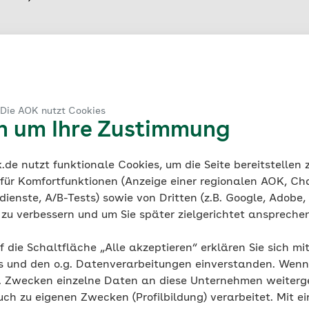
 gerne an diesen Kursen teilnehmen.
Kalenderjahr möglich.
 Die AOK nutzt Cookies
en um Ihre Zustimmung
de nutzt funktionale Cookies, um die Seite bereitstellen
 für Komfortfunktionen (Anzeige einer regionalen AOK, Ch
ienste, A/B-Tests) sowie von Dritten (z.B. Google, Adobe,
ie zu verbessern und um Sie später zielgerichtet anspreche
Veranstaltungsort
f die Schaltfläche „Alle akzeptieren“ erklären Sie sich mi
gesunde etagen - Berrenrather Str. 230-232,
s und den o.g. Datenverarbeitungen einverstanden. Wenn 
50939 Köln
g. Zwecken einzelne Daten an diese Unternehmen weiter
uch zu eigenen Zwecken (Profilbildung) verarbeitet. Mit ei
Route planen