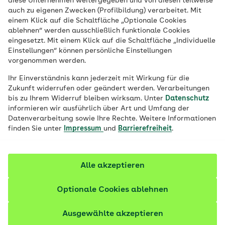
diese Unternehmen weitergegeben und von diesen teilweise
auch zu eigenen Zwecken (Profilbildung) verarbeitet. Mit
schmerzfrei zu leben. Die Produktpalette
einem Klick auf die Schaltfläche „Optionale Cookies
der Hilfsmittel ist groß und für viele
ablehnen“ werden ausschließlich funktionale Cookies
Hilfsmittel gibt es individuell
eingesetzt. Mit einem Klick auf die Schaltfläche „Individuelle
Einstellungen“ können persönliche Einstellungen
zugeschnittene Verträge. Auf dieser Seite
vorgenommen werden.
finden Sie alle Details dazu.
Ihr Einverständnis kann jederzeit mit Wirkung für die
Zukunft widerrufen oder geändert werden. Verarbeitungen
bis zu Ihrem Widerruf bleiben wirksam. Unter
Datenschutz
informieren wir ausführlich über Art und Umfang der
Datenverarbeitung sowie Ihre Rechte. Weitere Informationen
finden Sie unter
Impressum
und
Barrierefreiheit
.
Alle akzeptieren
Optionale Cookies ablehnen
Ausgewählte akzeptieren