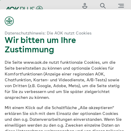
Zum
Hauptinhalt
Login
Suche
Menü
springen
aok.de
AOK PLUS
Hilfsmittel: Übersicht der Vertragsinhalte
Datenschutzhinweis: Die AOK nutzt Cookies
Wir bitten um Ihre
Hilfsmittel:
Zustimmung
Übersicht der
Die Seite www.aok.de nutzt funktionale Cookies, um die
Seite bereitstellen zu können und optionale Cookies für
Komfortfunktionen (Anzeige einer regionalen AOK,
Vertragsinhalte
Chatfunktion, Karten- und Videodienste, A/B-Tests) sowie
von Dritten (z.B. Google, Adobe, Meta), um die Seite stetig
für Sie zu verbessern und um Sie später zielgerichtet
ansprechen zu können.
Eine Leistung der AOK PLUS
Mit einem Klick auf die Schaltfläche „Alle akzeptieren“
Hilfsmittel helfen Menschen mit einer
erklären Sie sich mit dem Einsatz der optionalen Cookies
und den o.g. Datenverarbeitungen einverstanden. Wenn Sie
Erkrankung oder Behinderung, den Alltag
einwilligen werden zu den o.g. Zwecken einzelne Daten an
selbstbestimmt zu meistern und