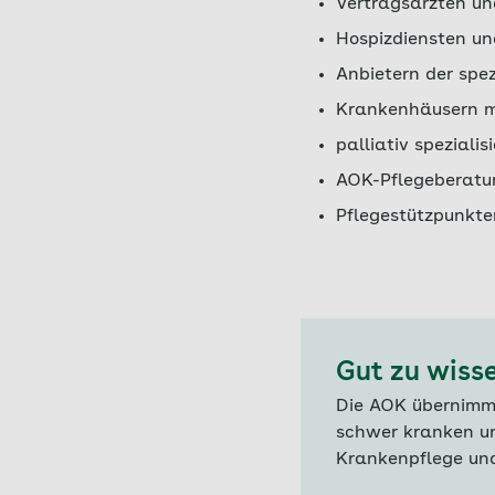
Vertragsärzten un
Hospizdiensten un
Anbietern der spe
Krankenhäusern mi
palliativ speziali
AOK-Pflegeberatu
Pflegestützpunkte
Gut zu wiss
Die AOK übernimmt 
schwer kranken un
Krankenpflege und