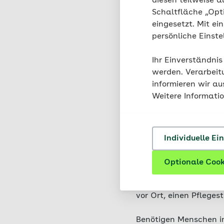
diesen teilweise a
Zur Pflegebera
Schaltfläche „Opt
eingesetzt. Mit ei
persönliche Einst
Ihr Einverständnis
werden. Verarbeit
AOK übe
informieren wir a
Weitere Informati
palliat
Die AOK kommt für die
Individuelle Ei
Menschen auf. Sie träg
Krankenhauses oder i
Optionale Cook
Sterbebegleitung zu Ha
Versorgung für die Ver
vor Ort, einen Pfleges
Benötigen Menschen in