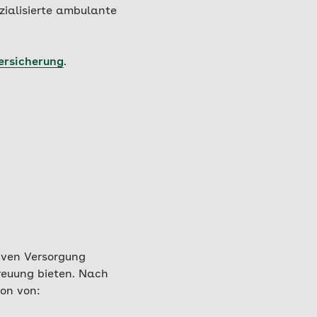
zialisierte ambulante
ersicherung
.
iven Versorgung
treuung bieten. Nach
ion von: