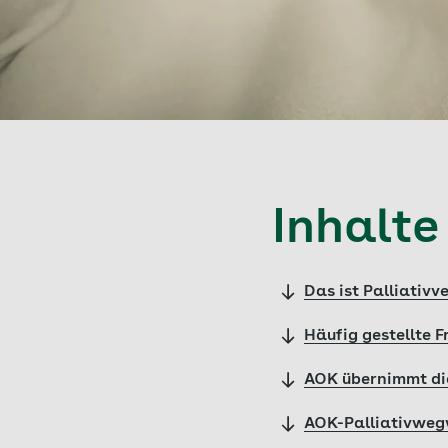
Inhalte
Das ist Palliativv
Häufig gestellte 
AOK übernimmt die
AOK-Palliativwegw