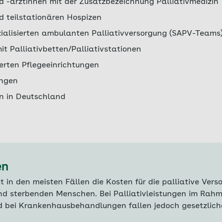
d -ärztinnen mit der Zusatzbezeichnung Palliativmedizin
d teilstationären Hospizen
zialisierten ambulanten Palliativversorgung (SAPV-Teams
t Palliativbetten/Palliativstationen
sierten Pflegeeinrichtungen
ngen
n in Deutschland
en
in den meisten Fällen die Kosten für die palliative Vers
d sterbenden Menschen. Bei Palliativleistungen im Rahm
 bei Krankenhausbehandlungen fallen jedoch gesetzlich