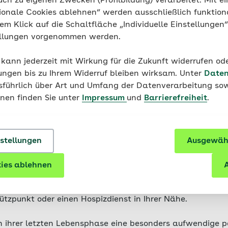
uch zu eigenen Zwecken (Profilbildung) verarbeitet. Mit ei
tung
ionale Cookies ablehnen“ werden ausschließlich funktion
nem Klick auf die Schaltfläche „Individuelle Einstellungen
ellungen vorgenommen werden.
 kann jederzeit mit Wirkung für die Zukunft widerrufen o
ungen bis zu Ihrem Widerruf bleiben wirksam. Unter
Daten
rnimmt die Kosten fü
usführlich über Art und Umfang der Datenverarbeitung sow
onen finden Sie unter
Impressum
und
Barrierefreiheit
.
ive Versorgung
 pflegerische und ärztliche Versorgung schwer kranker u
nstellungen
Ausgewähl
t die erforderlichen Kosten der Betreuung auf der Palliat
n einem Hospiz. Auch die von ambulanten Hospizdienste
ies ablehnen
A
use wird von der AOK über Fördermittel mitfinanziert, sod
sicherten kostenfrei ist. Wenden Sie sich bei Fragen vertr
tützpunkt oder einen Hospizdienst in Ihrer Nähe.
 ihrer letzten Lebensphase eine besonders aufwendige pa