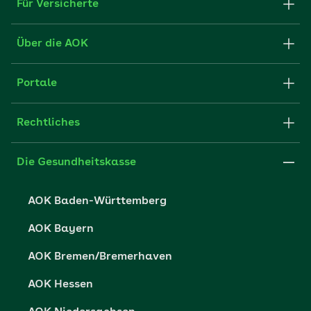
Für Versicherte
Formulare und Anträge
Über die AOK
Apps
Struktur & Verwaltung
Portale
E-Mail senden
Newsletter
Fachportal für Arbeitgeber
Rechtliches
FAQ
Medien der AOK
Leistungserbringer
Websitenutzung
Impressum
Die Gesundheitskasse
Partner der AOK
Karriere
Cookie-Einstellungen
AOK Baden-Württemberg
Presse- und Politikportal
Datenschutz
AOK Bayern
Vertriebspartner-Service
Fehlverhalten melden
AOK Bremen/Bremerhaven
Barrierefreiheit
AOK Hessen
Barriere melden