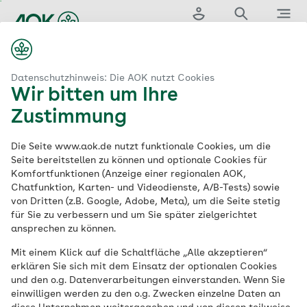
Zum
Hauptinhalt
Login
Suche
Menü
springen
aok.de
Pflege
Datenschutzhinweis: Die AOK nutzt Cookies
Wir bitten um Ihre
© AOK
Zustimmung
Die Seite www.aok.de nutzt funktionale Cookies, um die
Seite bereitstellen zu können und optionale Cookies für
Komfortfunktionen (Anzeige einer regionalen AOK,
Chatfunktion, Karten- und Videodienste, A/B-Tests) sowie
von Dritten (z.B. Google, Adobe, Meta), um die Seite stetig
für Sie zu verbessern und um Sie später zielgerichtet
ansprechen zu können.
Mit einem Klick auf die Schaltfläche „Alle akzeptieren“
erklären Sie sich mit dem Einsatz der optionalen Cookies
und den o.g. Datenverarbeitungen einverstanden. Wenn Sie
einwilligen werden zu den o.g. Zwecken einzelne Daten an