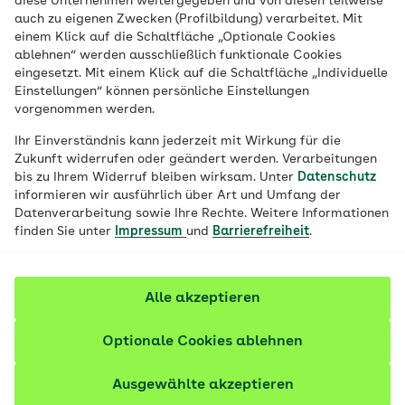
diese Unternehmen weitergegeben und von diesen teilweise
Pflegeleistungen
auch zu eigenen Zwecken (Profilbildung) verarbeitet. Mit
einem Klick auf die Schaltfläche „Optionale Cookies
direkt online
ablehnen“ werden ausschließlich funktionale Cookies
eingesetzt. Mit einem Klick auf die Schaltfläche „Individuelle
Einstellungen“ können persönliche Einstellungen
beantragen
vorgenommen werden.
Ihr Einverständnis kann jederzeit mit Wirkung für die
Zukunft widerrufen oder geändert werden. Verarbeitungen
bis zu Ihrem Widerruf bleiben wirksam. Unter
Datenschutz
Antrag stellen
informieren wir ausführlich über Art und Umfang der
Datenverarbeitung sowie Ihre Rechte. Weitere Informationen
finden Sie unter
Impressum
und
Barrierefreiheit
.
Alle akzeptieren
Optionale Cookies ablehnen
So hilft Ihnen die AOK-
Ausgewählte akzeptieren