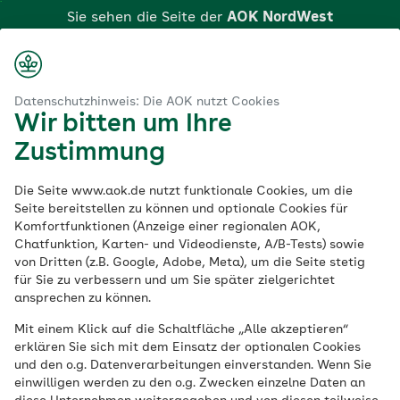
Zum
Sie sehen die Seite der
AOK NordWest
Hauptinhalt
springen
Login
Suche
Menü
Datenschutzhinweis: Die AOK nutzt Cookies
Wir bitten um Ihre
Klicken Sie hier, wenn Sie zu einer anderen AOK
Es ist ein Fehler aufgetreten
Zustimmung
wechseln möchten.
Bitte versuchen Sie es später erneut.
Die Seite www.aok.de nutzt funktionale Cookies, um die
Seite bereitstellen zu können und optionale Cookies für
Komfortfunktionen (Anzeige einer regionalen AOK,
zurück zu den Suchergebnissen
Chatfunktion, Karten- und Videodienste, A/B-Tests) sowie
von Dritten (z.B. Google, Adobe, Meta), um die Seite stetig
für Sie zu verbessern und um Sie später zielgerichtet
ansprechen zu können.
Mit einem Klick auf die Schaltfläche „Alle akzeptieren“
erklären Sie sich mit dem Einsatz der optionalen Cookies
und den o.g. Datenverarbeitungen einverstanden. Wenn Sie
Kontakt zu Ihrer AOK
einwilligen werden zu den o.g. Zwecken einzelne Daten an