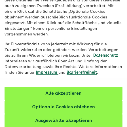
diese Unternehmen weitergegeben und von diesen teilweise
NordWest
auch zu eigenen Zwecken (Profilbildung) verarbeitet. Mit
einem Klick auf die Schaltfläche „Optionale Cookies
Alle Kontaktmöglichkeiten Ihrer AOK
ablehnen“ werden ausschließlich funktionale Cookies
eingesetzt. Mit einem Klick auf die Schaltfläche „Individuelle
Einstellungen“ können persönliche Einstellungen
Service-Telefon
vorgenommen werden.
0231 4193-0
Ihr Einverständnis kann jederzeit mit Wirkung für die
Zukunft widerrufen oder geändert werden. Verarbeitungen
Unsere Beratung steht Ihnen 24 Stunden täglich und 365
bis zu Ihrem Widerruf bleiben wirksam. Unter
Datenschutz
Tage im Jahr zur Verfügung.
informieren wir ausführlich über Art und Umfang der
Datenverarbeitung sowie Ihre Rechte. Weitere Informationen
Weitere Rufnummern anzeigen
finden Sie unter
Impressum
und
Barrierefreiheit
.
Persönlicher Kontakt vor Ort
Zu den Kundencentern
Online-ServiceCenter „Meine AOK“
Alle akzeptieren
Zum Online-ServiceCenter
Optionale Cookies ablehnen
Ausgewählte akzeptieren