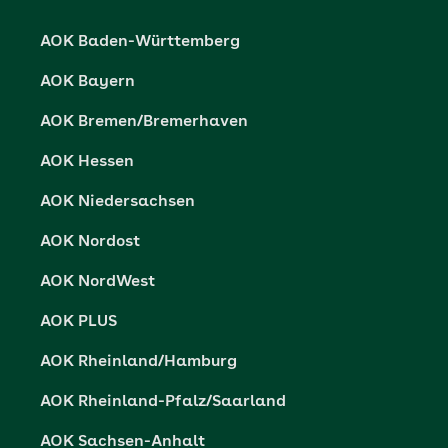
Karriere
Cookie-Einstellungen
AOK Baden-Württemberg
Presse- und Politikportal
Datenschutz
AOK Bayern
Vertriebspartner-Service
Fehlverhalten melden
AOK Bremen/Bremerhaven
Barrierefreiheit
AOK Hessen
Barriere melden
AOK Niedersachsen
AOK Nordost
AOK NordWest
AOK PLUS
AOK Rheinland/Hamburg
AOK Rheinland-Pfalz/Saarland
AOK Sachsen-Anhalt