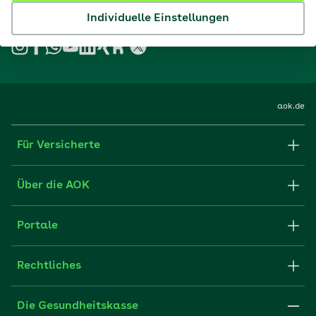
Besuchen Sie uns auf unseren sozialen Netzwerken:
Individuelle Einstellungen
aok.de
Für Versicherte
Formulare und Anträge
Über die AOK
Apps
Struktur & Verwaltung
Portale
E-Mail senden
Newsletter
Fachportal für Arbeitgeber
Rechtliches
FAQ
Medien der AOK
Leistungserbringer
Websitenutzung
Impressum
Die Gesundheitskasse
Partner der AOK