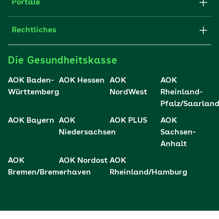
Struktur & Verwaltung
Portale
E-Mail senden
Newsletter
Fachportal für Arbeitgeber
Rechtliches
FAQ
Medien der AOK
Leistungserbringer
Websitenutzung
Impressum
Die Gesundheitskasse
Partner der AOK
Karriere
Cookie-Einstellungen
AOK Baden-
AOK Hessen
AOK
AOK
Presse- und Politikportal
Württemberg
NordWest
Rheinland-
Datenschutz
Pfalz/Saarlan
Vertriebspartner-Service
Fehlverhalten melden
AOK Bayern
AOK
AOK PLUS
AOK
Niedersachsen
Sachsen-
Barrierefreiheit
Anhalt
Barriere melden
AOK
AOK Nordost
AOK
Bremen/Bremerhaven
Rheinland/Hamburg