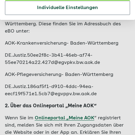
den Widerspruch an das besondere elektronische
Individuelle Einstellungen
Behördenpostfach (beBPo) der AOK Baden-
Württemberg oder Pflegekasse bei der AOK Baden-
Württemberg. Diese finden Sie im Adressbuch des
eBO unter:
AOK-Krankenversicherung- Baden-Württemberg
DE.Justiz.50ee2f8c-3b41-46eb-af74-
55ee70214a22.427d@egvpkv.bw.aok.de
AOK-Pflegeversicherung- Baden-Württemberg
DE.Justiz.186af5f1-d910-4ddc-94ea-
eecf19f571e1.5cb7@egvppv.bw.aok.de
2. Über das Onlineportal „Meine AOK“
Wenn Sie im
Onlineportal „Meine AOK
“ registriert
sind, melden Sie sich mit Ihren Zugangsdaten über
die Website oder in der App an. Erklären Sie Ihren