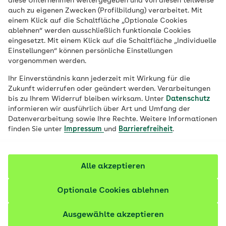
diese Unternehmen weitergegeben und von diesen teilweise
Württemberg
auch zu eigenen Zwecken (Profilbildung) verarbeitet. Mit
einem Klick auf die Schaltfläche „Optionale Cookies
ablehnen“ werden ausschließlich funktionale Cookies
Es besteht die Möglichkeit auch auf
eingesetzt. Mit einem Klick auf die Schaltfläche „Individuelle
elektronischem Weg Widerspruch gegen
Einstellungen“ können persönliche Einstellungen
vorgenommen werden.
Entscheidungen der AOK Baden-
Württemberg und der Pflegekasse bei der
Ihr Einverständnis kann jederzeit mit Wirkung für die
Zukunft widerrufen oder geändert werden. Verarbeitungen
AOK Baden-Württemberg einzulegen.
bis zu Ihrem Widerruf bleiben wirksam. Unter
Datenschutz
informieren wir ausführlich über Art und Umfang der
Datenverarbeitung sowie Ihre Rechte. Weitere Informationen
Ihnen stehen dafür folgende Möglichkeiten zur
finden Sie unter
Impressum
und
Barrierefreiheit
.
Verfügung:
1. Über Ihr elektronisches Bürger- und
Alle akzeptieren
Organisationenpostfach (eBO)
Optionale Cookies ablehnen
Nutzen Sie Ihr
elektronisches Bürger- und
Organisationenpostfach (eBO)
zur Einlegung Ihres
Ausgewählte akzeptieren
Widerspruches in elektronischer Form. Schicken Sie