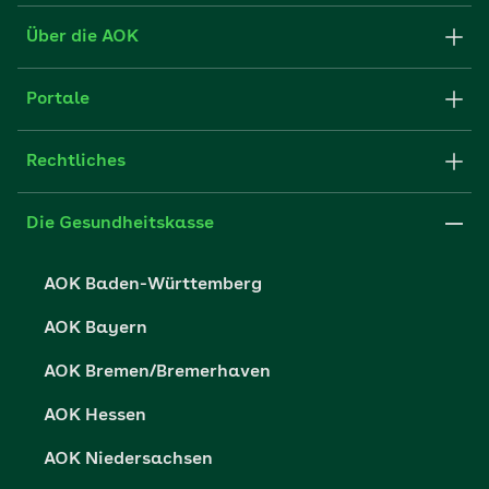
Formulare und Anträge
Über die AOK
Apps
Struktur & Verwaltung
Portale
E-Mail senden
Newsletter
Fachportal für Arbeitgeber
Rechtliches
FAQ
Medien der AOK
Leistungserbringer
Websitenutzung
Impressum
Die Gesundheitskasse
Partner der AOK
Karriere
Cookie-Einstellungen
AOK Baden-Württemberg
Presse- und Politikportal
Datenschutz
AOK Bayern
Vertriebspartner-Service
Fehlverhalten melden
AOK Bremen/Bremerhaven
Barrierefreiheit
AOK Hessen
Barriere melden
AOK Niedersachsen