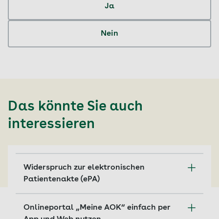
Ja
Nein
Das könnte Sie auch
interessieren
Widerspruch zur elektronischen
Patientenakte (ePA)
In 2025 erhalten Versicherte automatisch
Onlineportal „Meine AOK“ einfach per
eine persönliche elektronische