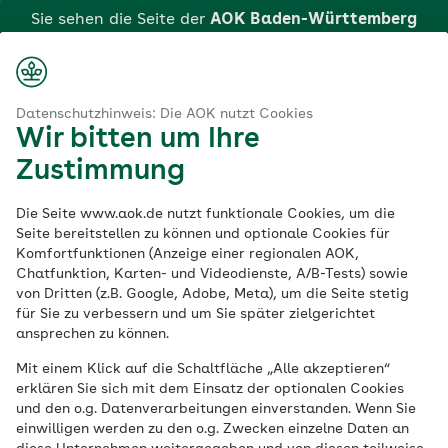
Zum
Sie sehen die Seite der
AOK Baden-Württemberg
Hauptinhalt
springen
Login
Suche
Menü
aok.de
eidungen der AOK Baden-Württemberg und der Pflegekasse bei der AOK Baden-Württemberg
Datenschutzhinweis: Die AOK nutzt Cookies
Wir bitten um Ihre
Widerspruch
gegen
Zustimmung
Entscheidungen der
Die Seite www.aok.de nutzt funktionale Cookies, um die
Seite bereitstellen zu können und optionale Cookies für
Komfortfunktionen (Anzeige einer regionalen AOK,
AOK Baden-
Chatfunktion, Karten- und Videodienste, A/B-Tests) sowie
von Dritten (z.B. Google, Adobe, Meta), um die Seite stetig
Württemberg und
für Sie zu verbessern und um Sie später zielgerichtet
ansprechen zu können.
der Pflegekasse bei
Mit einem Klick auf die Schaltfläche „Alle akzeptieren“
erklären Sie sich mit dem Einsatz der optionalen Cookies
der AOK Baden-
und den o.g. Datenverarbeitungen einverstanden. Wenn Sie
einwilligen werden zu den o.g. Zwecken einzelne Daten an