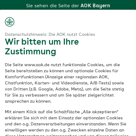
Zum
Sie sehen die Seite der
AOK Bayern
Hauptinhalt
springen
Login
Suche
Menü
aok.de
AOK Bayern
AOK Garmisch-Partenkirchen
Datenschutzhinweis: Die AOK nutzt Cookies
Wir bitten um Ihre
Klicken Sie hier, wenn Sie zu einer anderen AOK
AOK Garmisch-
Zustimmung
wechseln möchten.
Partenkirchen
Die Seite www.aok.de nutzt funktionale Cookies, um die
Seite bereitstellen zu können und optionale Cookies für
Komfortfunktionen (Anzeige einer regionalen AOK,
Chatfunktion, Karten- und Videodienste, A/B-Tests) sowie
von Dritten (z.B. Google, Adobe, Meta), um die Seite stetig
Die Direktionsleitung der
für Sie zu verbessern und um Sie später zielgerichtet
ansprechen zu können.
AOK Garmisch-
Mit einem Klick auf die Schaltfläche „Alle akzeptieren“
Partenkirchen
erklären Sie sich mit dem Einsatz der optionalen Cookies
und den o.g. Datenverarbeitungen einverstanden. Wenn Sie
einwilligen werden zu den o.g. Zwecken einzelne Daten an
Die Direktion und der Direktionsbeirat bestehen aus