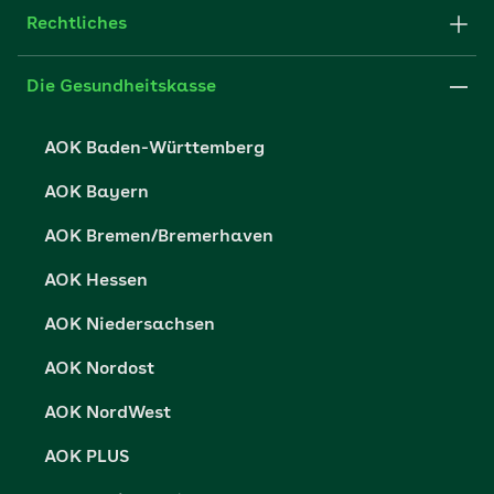
Newsletter
Fachportal für Arbeitgeber
Rechtliches
FAQ
Medien der AOK
Leistungserbringer
Websitenutzung
Impressum
Die Gesundheitskasse
Partner der AOK
Karriere
Cookie-Einstellungen
AOK Baden-Württemberg
Presse- und Politikportal
Datenschutz
AOK Bayern
Vertriebspartner-Service
Fehlverhalten melden
AOK Bremen/Bremerhaven
Barrierefreiheit
AOK Hessen
Barriere melden
AOK Niedersachsen
AOK Nordost
AOK NordWest
AOK PLUS