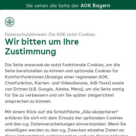
Zum
Sie sehen die Seite der
AOK Bayern
Hauptinhalt
springen
Login
Suche
Menü
aok.de
AOK Bayern
AOK Amberg
Datenschutzhinweis: Die AOK nutzt Cookies
Wir bitten um Ihre
AOK Amberg
Zustimmung
Die Seite www.aok.de nutzt funktionale Cookies, um die
Seite bereitstellen zu können und optionale Cookies für
Komfortfunktionen (Anzeige einer regionalen AOK,
Die Direktionsleitung der
Chatfunktion, Karten- und Videodienste, A/B-Tests) sowie
von Dritten (z.B. Google, Adobe, Meta), um die Seite stetig
AOK Amberg
für Sie zu verbessern und um Sie später zielgerichtet
ansprechen zu können.
Die Direktion und der Direktionsbeirat bestehen aus
Mit einem Klick auf die Schaltfläche „Alle akzeptieren“
erfahrenen Fachleuten aus der Region.
erklären Sie sich mit dem Einsatz der optionalen Cookies
und den o.g. Datenverarbeitungen einverstanden. Wenn Sie
einwilligen werden zu den o.g. Zwecken einzelne Daten an