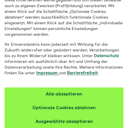
diese Unternehmen weitergegeben und von diesen teilweise
Volker Schödel
auch zu eigenen Zwecken (Profilbildung) verarbeitet. Mit
einem Klick auf die Schaltfläche „Optionale Cookies
ablehnen“ werden ausschließlich funktionale Cookies
eingesetzt. Mit einem Klick auf die Schaltfläche „Individuelle
Einstellungen“ können persönliche Einstellungen
vorgenommen werden.
Ihr Einverständnis kann jederzeit mit Wirkung für die
Zukunft widerrufen oder geändert werden. Verarbeitungen
bis zu Ihrem Widerruf bleiben wirksam. Unter
Datenschutz
informieren wir ausführlich über Art und Umfang der
Datenverarbeitung sowie Ihre Rechte. Weitere Informationen
finden Sie unter
Impressum
und
Barrierefreiheit
.
Direktor
Alle akzeptieren
„Ich mache mich stark für die AOK, weil wir mit
unseren Leistungen eine sehr gute
Optionale Cookies ablehnen
Gesundheitsversorgung für unsere Versicherten
gewährleisten. Lassen Sie sich von unserem
Ausgewählte akzeptieren