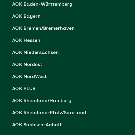
AOK Baden-Württemberg
Presse- und Politikportal
Datenschutz
AOK Bayern
Vertriebspartner-Service
Fehlverhalten melden
AOK Bremen/Bremerhaven
Barrierefreiheit
AOK Hessen
Barriere melden
AOK Niedersachsen
AOK Nordost
AOK NordWest
AOK PLUS
AOK Rheinland/Hamburg
AOK Rheinland-Pfalz/Saarland
AOK Sachsen-Anhalt