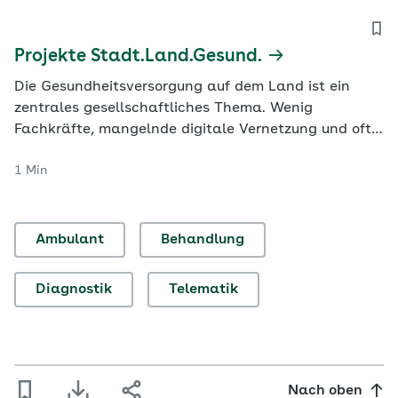
Projekte Stadt.Land.Gesund.
Die Gesundheitsversorgung auf dem Land ist ein
zentrales gesellschaftliches Thema. Wenig
Fachkräfte, mangelnde digitale Vernetzung und oft
große Entfernungen erschweren dort die ärztliche
1 Min
Versorgung. Viele Menschen sorgen sich daher,
abgehängt zu werden, und sind unzufrieden. Das gilt
vor allem für vulnerable Gruppen, also Menschen,
die…
Ambulant
Behandlung
Diagnostik
Telematik
Nach oben