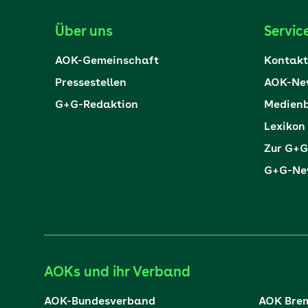
Über uns
Servic
AOK-Gemeinschaft
Kontakt
Pressestellen
AOK-New
G+G-Redaktion
Medienb
Lexikon
Zur G+G
G+G-New
AOKs und ihr Verband
AOK-Bundesverband
AOK Bre