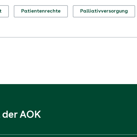
t
Patientenrechte
Palliativversorgung
l der AOK