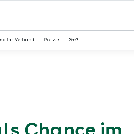
nd ihr Verband
Presse
G+G
als Chance im