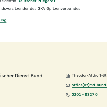
räsidentin
Deutscher Pflegerat
tandsvorsitzender des GKV-Spitzenverbandes
ung
.
ischer Dienst Bund
Theodor-Althoff-St
office(at)md-bund
0201 - 8327 0