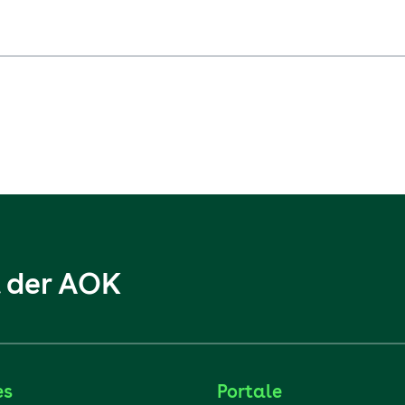
l der AOK
es
Portale