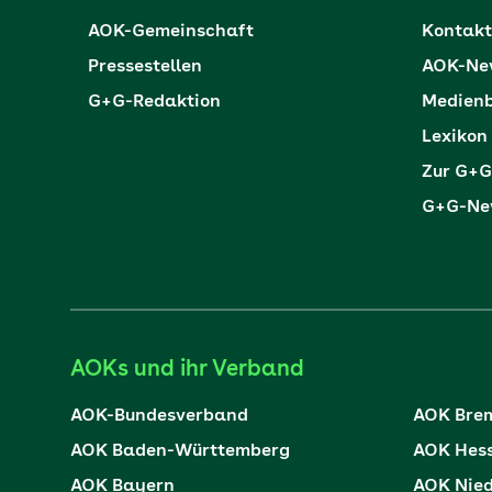
AOK-Gemeinschaft
Kontakt
Pressestellen
AOK-New
G+G-Redaktion
Medienb
Lexikon
Zur G+G
G+G-New
AOKs und ihr Verband
AOK-Bundesverband
AOK Bre
AOK Baden-Württemberg
AOK Hes
AOK Bayern
AOK Nie