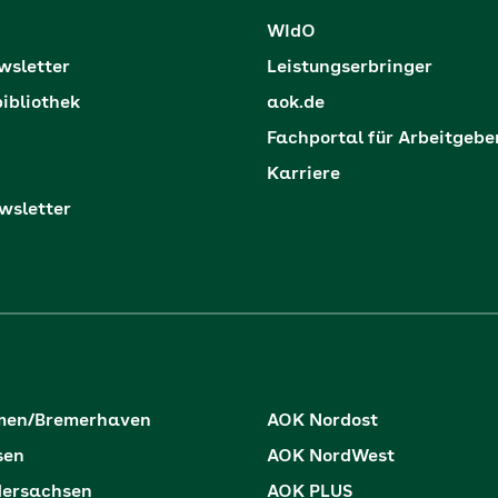
WIdO
sletter
Leistungserbringer
ibliothek
aok.de
Fachportal für Arbeitgebe
Karriere
sletter
men/Bremerhaven
AOK Nordost
sen
AOK NordWest
dersachsen
AOK PLUS