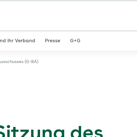
nd ihr Verband
Presse
G+G
usschusses (G-BA)
Sitzung des