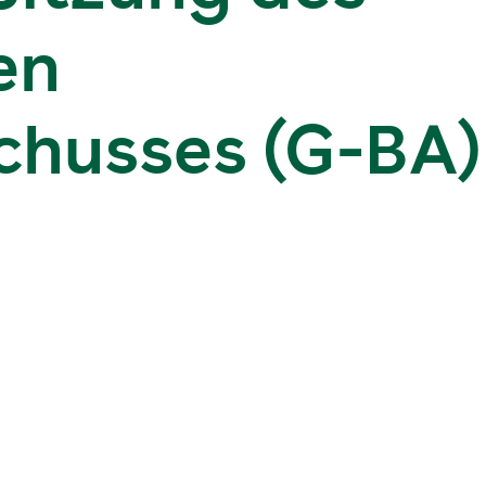
en
husses (G-BA)