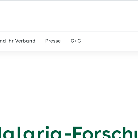
nd ihr Verband
Presse
G+G
alaria-Forsch