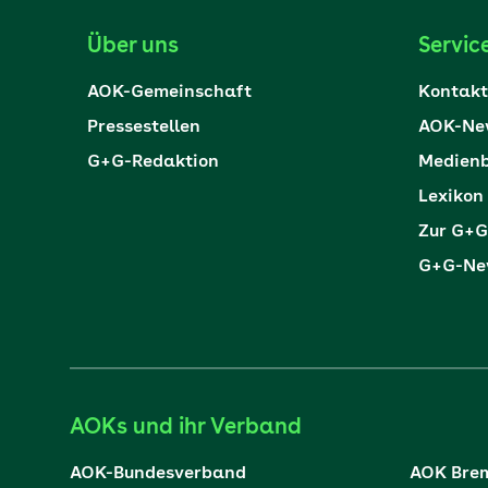
Über uns
Servic
AOK-Gemeinschaft
Kontakt
Pressestellen
AOK-New
G+G-Redaktion
Medienb
Lexikon
Zur G+G
G+G-New
AOKs und ihr Verband
AOK-Bundesverband
AOK Bre