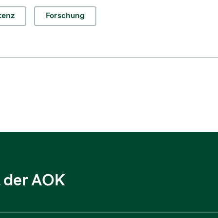
tenz
Forschung
l der AOK