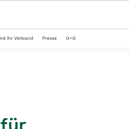
nd ihr Verband
Presse
G+G
 für