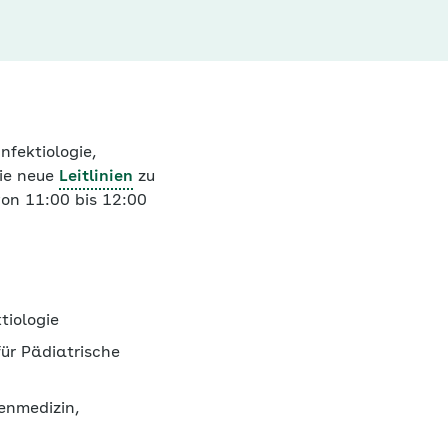
fektiologie,
wie neue
Leitlinien
zu
von 11:00 bis 12:00
tiologie
ür Pädiatrische
enmedizin,