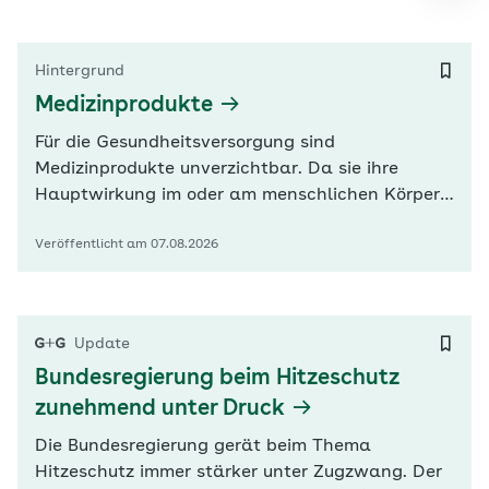
Hintergrund
Medizinprodukte
Für die Gesundheitsversorgung sind
Medizinprodukte unverzichtbar. Da sie ihre
Hauptwirkung im oder am menschlichen Körper
entfalten, ist die Sicherheit besonders wichtig.
Veröffentlicht am 07.08.2026
Medizinprodukte werden deshalb in
Risikoklassen unterteilt und unterliegen
Zulassungsvorgaben.
Update
Bundesregierung beim Hitzeschutz
zunehmend unter Druck
Die Bundesregierung gerät beim Thema
Hitzeschutz immer stärker unter Zugzwang. Der