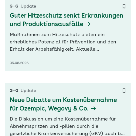
Doppelstrukturen. Zudem dürften staatliche
Update
Aufgaben nicht aus Beitragsmitteln finanziert
Guter Hitzeschutz senkt Erkrankungen
werden. Weitere…
und Produktionsausfälle
Maßnahmen zum Hitzeschutz bieten ein
erhebliches Potenzial für Prävention und den
Erhalt der Arbeitsfähigkeit. Aktuelle
Befragungen zeigten, dass sich ein erheblicher
05.08.2026
Teil der Beschäftigten durch Hitze stark belastet
fühlte, berichten vier Wissenschaftlerinnen in
der aktuellen G+G Wissenschaft. „Mit rund 46
Millionen Erwerbstätigen in Deutschland…
Update
Neue Debatte um Kostenübernahme
für Ozempic, Wegovy & Co.
Die Diskussion um eine Kostenübernahme für
Abnehmspritzen und -pillen durch die
gesetzliche Krankenversicherung (GKV) auch bei