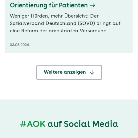
Orientierung für Patienten
Weniger Hürden, mehr Übersicht: Der
Sozialverband Deutschland (SOVD) dringt auf
eine Reform der ambulanten Versorgung.
„Deutschland braucht eine Primärversorgung,
03.08.2026
die Menschen Orientierung gibt, Barrieren
abbaut und den Zugang zur medizinischen
Versorgung verbessert“, betonte der Verband in
seinem heute veröffentlichten Konzeptpapier.
Weitere anzeigen
Statt…
#AOK
auf Social Media