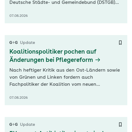
Deutsche Städte- und Gemeindebund (DSTGB)
fordert einen „nationalen Kraftakt“ für
07.08.2026
Wasserversorgung und Klimaanpassung.
Präsident Ralph Spiegler sprach sich in der
„Rheinischen Post“ (RP) zudem für eine im
Grundgesetz verankerte Gemeinschaftsaufgabe
Update
für Klimaschutz…
Koalitionspolitiker pochen auf
Änderungen bei Pflegereform
Nach heftiger Kritik aus den Ost-Ländern sowie
von Grünen und Linken fordern auch
Fachpolitiker der Koalition vom neuen
Bundesgesundheitsminister Carsten Linnemann
07.08.2026
(CDU) Nachbesserungen bei der Pflegereform.
„Ich sehe, dass die Kürzung der Rentenbeiträge
von pflegenden Angehörigen, die Pläne zur
Kurzzeitpflege und der pflegerischen…
Update