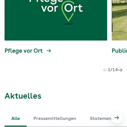
Pflege vor Ort
Publi
1
/
14
Aktuelles
Alle
Pressemitteilungen
Statements
Nach