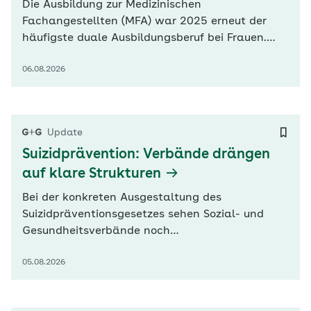
Die Ausbildung zur Medizinischen
Fachangestellten (MFA) war 2025 erneut der
häufigste duale Ausbildungsberuf bei Frauen.
Nach Zahlen des Statistischen Bundesamtes
06.08.2026
(Destatis) entschieden sich 16.100 Frauen dafür.
Besonders häufig wählen Frauen ohne deutsche
Staatsangehörigkeit medizinische
Ausbildungsberufe. Dieser Nachwuchs gewinnt
Update
angesichts des…
Suizidprävention: Verbände drängen
auf klare Strukturen
Bei der konkreten Ausgestaltung des
Suizidpräventionsgesetzes sehen Sozial- und
Gesundheitsverbände noch
Nachbesserungsbedarf. Der GKV-
05.08.2026
Spitzenverband (GKV-SV) warnt in seiner
Stellungnahme zur Anhörung heute im
Bundesgesundheitsministerium vor