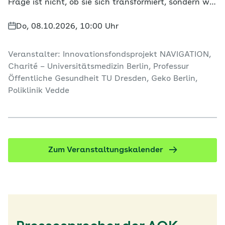
Frage ist nicht, ob sie sich transformiert, sondern wie
und von wem sie gestaltet wird. Mit dem
Innovationsfondsprojekt NAVIGATION wird in
Do, 08.10.2026, 10:00 Uhr
Hamburg und Berlin bereits eine Antwort erprobt:
Primärversorgungszentren, die medizinische,
Veranstalter: Innovationsfondsprojekt NAVIGATION,
psychologische und soziale Unterstützung unter
Charité – Universitätsmedizin Berlin, Professur
einem Dach vereinen. Die lokalen Zentren arbeiten
Öffentliche Gesundheit TU Dresden, Geko Berlin,
interprofessionell und richten ihr Angebot
Poliklinik Vedde
konsequent an den Lebenswelten der Patientinnen
und Patienten aus.
Zum Veranstaltungskalender