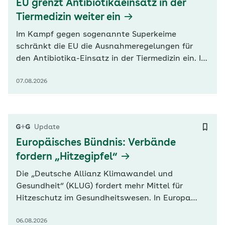
EU grenzt Antibiotikaeinsatz in der
Tiermedizin weiter ein
Im Kampf gegen sogenannte Superkeime
schränkt die EU die Ausnahmeregelungen für
den Antibiotika-Einsatz in der Tiermedizin ein. In
einem neuen Verzeichnis werden jetzt
07.08.2026
antimikrobielle Arzneimittel erfasst, die in der
Tierhaltung künftig auch in Sonderfällen nicht
oder nur mit strengen Auflagen eingesetzt
werden dürfen. Die Regelung ist Teil der…
Update
Europäisches Bündnis: Verbände
fordern „Hitzegipfel“
Die „Deutsche Allianz Klimawandel und
Gesundheit“ (KLUG) fordert mehr Mittel für
Hitzeschutz im Gesundheitswesen. In Europa
fließe nur 0,07 Prozent des Fördergeldes zur
06.08.2026
Klimaanpassung in den Gesundheitsbereich,