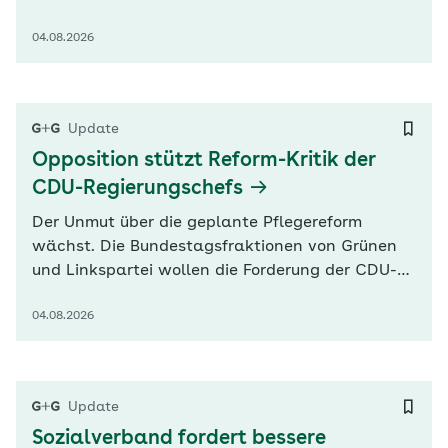
Übergewicht flammt neu auf. Der
04.08.2026
Deutschlandchef des Pharmakonzerns Eli Lilly,
Alexander Horn, forderte nun in der „Frankfurter
Allgemeinen Zeitung“ (FAZ), dass die GKV die
Mittel für Patienten mit schwerer Fettleibigkeit…
Update
Opposition stützt Reform-Kritik der
CDU-Regierungschefs
Der Unmut über die geplante Pflegereform
wächst. Die Bundestagsfraktionen von Grünen
und Linkspartei wollen die Forderung der CDU-
Ministerpräsidenten von Sachsen, Sachsen-
04.08.2026
Anhalt und Thüringen nach Korrekturen
unterstützen. Grünen-Fraktionsvize Andreas
Audretsch und Linken-Co-Fraktionschef Sören
Pellmann warnten besonders vor Einschnitten
Update
bei…
Sozialverband fordert bessere