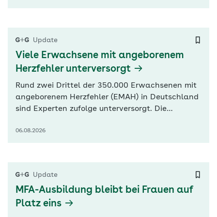
heißt es in einer heute von KLUG und
europäischen Partnerverbänden veröffentlichten
Erklärung. Befeuert wird die Debatte durch neue
Update
Zahlen…
Viele Erwachsene mit angeborenem
Herzfehler unterversorgt
Rund zwei Drittel der 350.000 Erwachsenen mit
angeborenem Herzfehler (EMAH) in Deutschland
sind Experten zufolge unterversorgt. Die
Deutsche Herzstiftung und Herzspezialisten für
06.08.2026
EMAH zeigen sich angesichts dieser Zahlen
alarmiert. Eine fachgerechte Nachsorge durch
einen Spezialisten sei lebenswichtig, erläuterte
Bernhard Schwaab, Vorstandsmitglied…
Update
MFA-Ausbildung bleibt bei Frauen auf
Platz eins