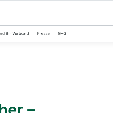
nd ihr Verband
Presse
G+G
cher –