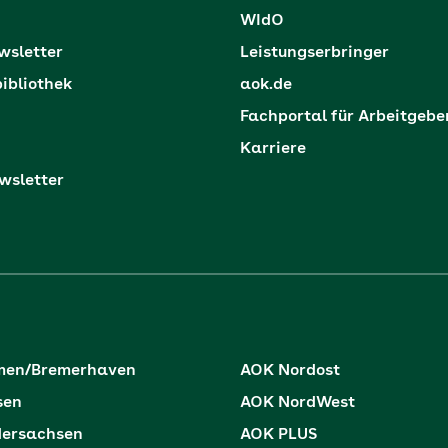
WIdO
sletter
Leistungserbringer
ibliothek
aok.de
Fachportal für Arbeitgebe
Karriere
sletter
men/Bremerhaven
AOK Nordost
sen
AOK NordWest
dersachsen
AOK PLUS