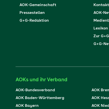
AOK-Gemeinschaft
Kontakt
Pressestellen
AOK-New
G+G-Redaktion
Medienb
Lexikon
Zur G+G
G+G-New
AOKs und ihr Verband
AOK-Bundesverband
AOK Bre
AOK Baden-Württemberg
AOK Hes
AOK Bayern
AOK Nie