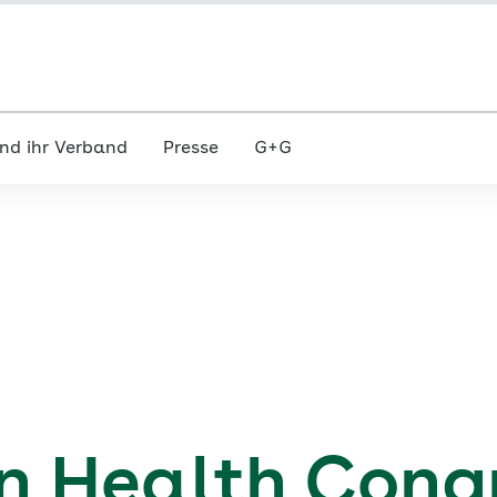
nd ihr Verband
Presse
G+G
 in Health Cong