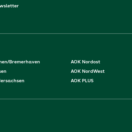
sletter
men/Bremerhaven
AOK Nordost
sen
AOK NordWest
dersachsen
AOK PLUS