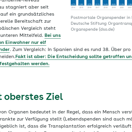
-Pandemie-Niveau
u stagniert aber seit
auf ein grundsätzliches
Postmortale Organspender in 
erelle Bereitschaft zur
Deutsche Stiftung Organtransp
äischen Vergleich steht
Organspende (dso.de)
unteren Mittelfeld.
Bei uns
on Einwohner nur elf
nder
. Zum Vergleich: In Spanien sind es rund 38. Über pr
heiden.
Fakt ist aber: Die Entscheidung sollte getroffen u
festgehalten werden.
t oberstes Ziel
von Organen bedeutet in der Regel, dass ein Mensch verst
rankte zur Verfügung stellt (Lebendspenden sind auch mö
geblich ist, dass die Transplantation erfolgreich verläuft