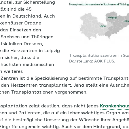
ndteil zur Sicherstellung
ät sind die 45
en in Deutschland. Auch
nkenhäuser Organe
 das Einsetzen den
n Sachsen und Thüringen
ätskliniken Dresden,
 die Herzzentren in Leipzig
Transplantationszentren in Sa
n sicher, dass die
Darstellung: AOK PLUS.
 höchsten medizinischen
n weiteres
Zentren ist die Spezialisierung auf bestimmte Transplant
 den Herzzentren transplantiert. Jena stellt eine Ausnah
lichen Transplantationen vorgenommen.
lantation zeigt deutlich, dass nicht jedes
Krankenhau
nnen und Patienten, die auf ein lebenswichtiges Organ wa
auf die bestmögliche Umsetzung der Wünsche ihrer Angehör
 Eingriffe ungemein wichtig. Auch vor dem Hintergrund, d