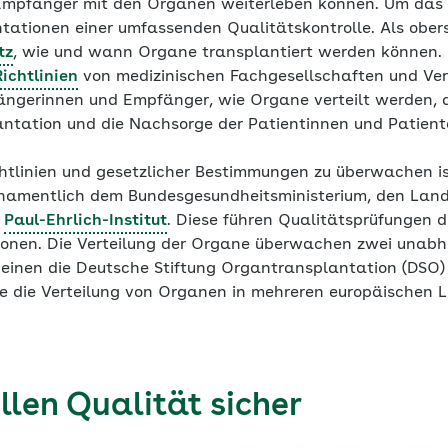
mpfänger mit den Organen weiterleben können. Um das s
tationen einer umfassenden Qualitätskontrolle. Als ober
tz
, wie und wann Organe transplantiert werden können.
Richtlinien
von medizinischen Fachgesellschaften und Ve
ngerinnen und Empfänger, wie Organe verteilt werden, d
antation und die Nachsorge der Patientinnen und Patient
chtlinien und gesetzlicher Bestimmungen zu überwachen 
amentlich dem Bundesgesundheitsministerium, den Lande
m
Paul-Ehrlich-Institut
. Diese führen Qualitätsprüfungen 
ionen. Die Verteilung der Organe überwachen zwei unab
einen die Deutsche Stiftung Organtransplantation (DSO)
e die Verteilung von Organen in mehreren europäischen L
llen Qualität sicher