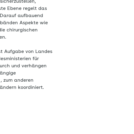
icherzustellen,
ste Ebene regelt das
 Darauf aufbauend
rbänden Aspekte wie
ie chirurgischen
en.
ist Aufgabe von Landes
sministerien für
durch und verhängen
hängige
 , zum anderen
ändern koordiniert.