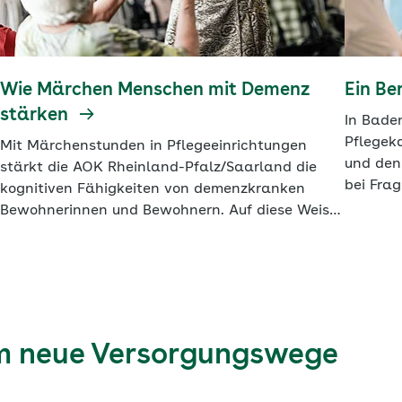
Wie Märchen Menschen mit Demenz
Ein Be
stärken
In Bade
Pflegek
Mit Märchenstunden in Pflegeeinrichtungen
und den
stärkt die AOK Rheinland-Pfalz/Saarland die
bei Fra
kognitiven Fähigkeiten von demenzkranken
Unterstü
Bewohnerinnen und Bewohnern. Auf diese Weise
Koopera
wird nicht nur ihre Lebensqualität verbessert.
für die 
Die Märchenstunden regen auch zu mehr
sozialer Interaktion an – und können damit
zugleich die Beschäftigten im Pflegealltag
entlasten.
m neue Versorgungswege