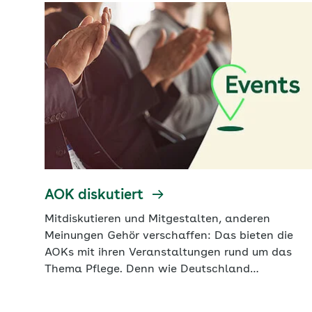
Projekte belegen, dass gute Pflege bereits heute
möglich ist: mit regionaler Gestaltungskraft,
praxisnahen Ansätzen und jenseits
zentralistischer Steuerung. Zugleich zeigen sie
Wege auf, um den Herausforderungen, wie einer
wachsenden Zahl Pflegebedürftiger, dem
Fachkräftemangel und demografischem Wandel,
wirksam zu begegnen.
AOK diskutiert
Mitdiskutieren und Mitgestalten, anderen
Meinungen Gehör verschaffen: Das bieten die
AOKs mit ihren Veranstaltungen rund um das
Thema Pflege. Denn wie Deutschland
pflegefreundlicher werden kann und welche
Weichen die Gesetzgebung dafür stellen muss,