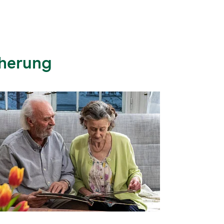
 Versorgung der Patientinnen und
en zu schaffen. Über das Potential und
zen dieser Möglichkeiten diskutierten die
eim "Pflege-Dialog" der AOK Sachsen-
in Magdeburg.
cherung