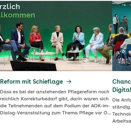
Reform mit Schieflage
Chanc
Digita
Dass es bei der anstehenden Pflegereform noch
reichlich Korrekturbedarf gibt, darin waren sich
Die Anf
die Teilnehmenden auf dem Podium der AOK-im-
ständig.
Dialog-Veranstaltung zum Thema Pflege vor Ort
Technol
einig. Besonders kritisch bewerteten sie die
Arbeitsa
geplante Kürzung der Rentenbeiträge für
Pflegekr