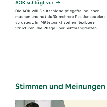
AOK schlägt vor
Die AOK will Deutschland pflegefreundlicher
machen und hat dafür mehrere Positionspapiere
vorgelegt. Im Mittelpunkt stehen flexiblere
Strukturen, die Pflege über Sektorengrenzen
hinweg ermöglichen, mehr Gestaltungsspielraum
für Regionen sowie Lösungen, die schnell und
unbürokratisch vor Ort umgesetzt werden
können. Zudem setzt die AOK auf Unterstützung
aus einer Hand – etwa durch Systemlotsen für
Pflegebedürftige und Angehörige. Und sie will,
gemeinsam mit den Kommunen, starke
Pflegegemeinschaften schaffen, die Sicherheit
geben und den Alltag spürbar entlasten.
Stimmen und Meinungen z