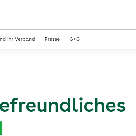
nd ihr Verband
Presse
G+G
gefreundliches
d