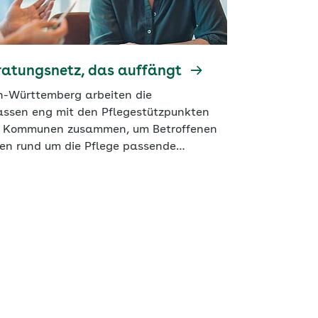
ratungsnetz, das auffängt
n-Württemberg arbeiten die
assen eng mit den Pflegestützpunkten
 Kommunen zusammen, um Betroffenen
gen rund um die Pflege passende
tzung zu bieten. Das Beispiel zeigt, wie
tionen helfen, einen konkreten Mehrwert
Menschen vor Ort zu schaffen.