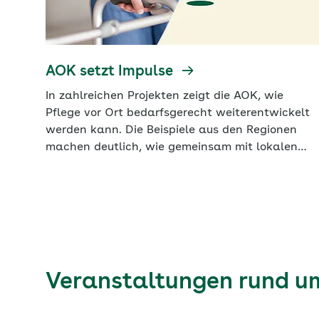
AOK setzt Impulse
In zahlreichen Projekten zeigt die AOK, wie
Pflege vor Ort bedarfsgerecht weiterentwickelt
werden kann. Die Beispiele aus den Regionen
machen deutlich, wie gemeinsam mit lokalen
Partnern Lösungen entstehen, die sowohl zu den
konkreten Bedürfnissen der Menschen als auch
zu den jeweiligen Gegebenheiten vor Ort passen.
Mehr als 40 Prozent aller Pflegebedürftigen in
Deutschland sind bei der AOK versichert. Die
regionalen AOKs engagieren sich dafür, ihnen
die bestmögliche Unterstützung zu bieten. Mit
Veranstaltungen rund u
eigenen Initiativen und in Zusammenarbeit mit
lokalen Akteuren setzen sie Impulse für
zukunftsfähige Versorgungsstrukturen. Die