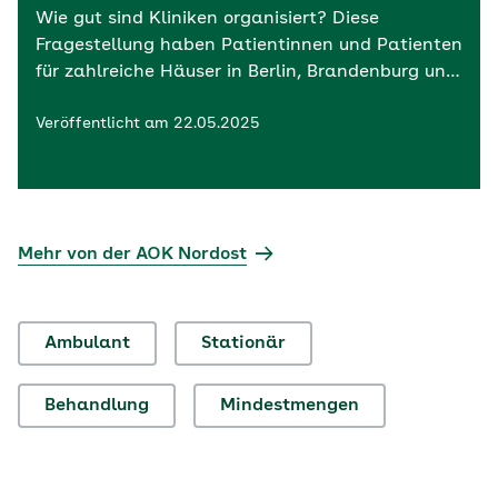
Wie gut sind Kliniken organisiert? Diese
Fragestellung haben Patientinnen und Patienten
für zahlreiche Häuser in Berlin, Brandenburg und
Mecklenburg-Vorpommern bewertet. Die
Veröffentlicht am 22.05.2025
Ergebnisse sind jetzt im AOK-
Gesundheitsnavigator abrufbar. Expertin
Claudia Christ-Steckhan von der AOK Nordost
erklärt, wie die Ergebnisse helfen, eine passende
Klinik zu…
Mehr von der AOK Nordost
Ambulant
Stationär
Behandlung
Mindestmengen