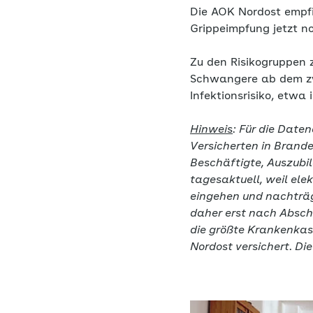
Die AOK Nordost empfi
Grippeimpfung jetzt n
Zu den Risikogruppen 
Schwangere ab dem zw
Infektionsrisiko, etwa
Hinweis
: Für die Date
Versicherten in Brand
Beschäftigte, Auszubi
tagesaktuell, weil el
eingehen und nachträgl
daher erst nach Absch
die größte Krankenkass
Nordost versichert. Di