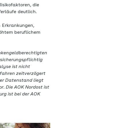
sikofaktoren, die
erläufe deutlich.
n Erkrankungen,
öhtem beruflichem
ankengeldberechtigten
sicherungspflichtig
yse ist nicht
fahren zeitverzögert
er Datenstand liegt
r. Die AOK Nordost ist
rg ist bei der AOK