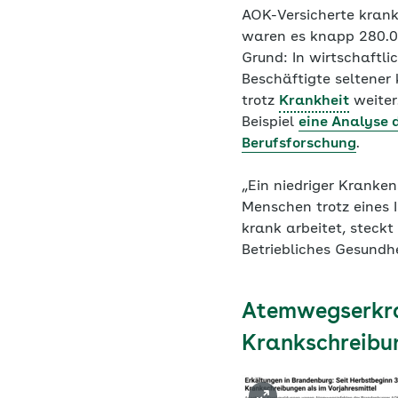
AOK-Versicherte kranks
waren es knapp 280.0
Grund: In wirtschaftli
Beschäftigte seltener
trotz
Krankheit
weiter
Beispiel
eine Analyse d
Berufsforschung
.
„Ein niedriger Kranke
Menschen trotz eines I
krank arbeitet, steckt
Betriebliches Gesund
Atemwegserkra
Krankschreibu