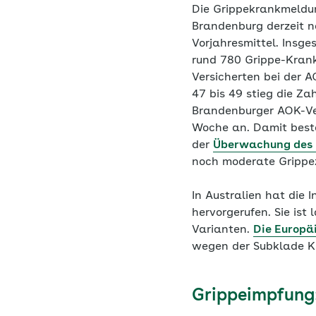
Die Grippekrankmeldun
Brandenburg derzeit n
Vorjahresmittel. Insg
rund 780 Grippe-Kran
Versicherten bei der 
47 bis 49 stieg die Z
Brandenburger AOK-Ver
Woche an. Damit best
der
Überwachung des R
noch moderate Grippez
In Australien hat die
hervorgerufen. Sie ist
Varianten.
Die Europä
wegen der Subklade K 
Grippeimpfung: