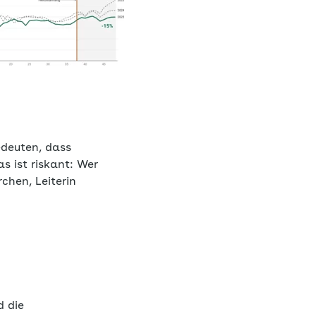
edeuten, dass
s ist riskant: Wer
chen, Leiterin
d die