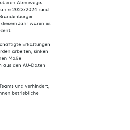
r oberen Atemwege.
 Jahre 2023/2024 rund
 Brandenburger
n diesem Jahr waren es
zent.
schäftigte Erkältungen
rden arbeiten, sinken
chen Maße
ch aus den AU-Daten
t Teams und verhindert,
önnen betriebliche