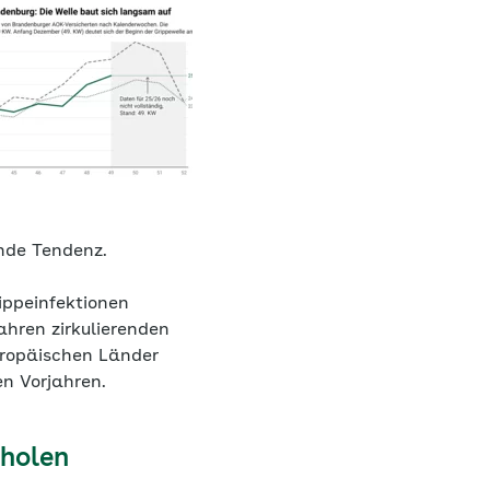
nde Tendenz.
ippeinfektionen
ahren zirkulierenden
uropäischen Länder
n Vorjahren.
hholen