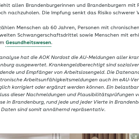
ehlt allen Brandenburgerinnen und Brandenburgern mit Ri
och nachzuholen. Die Impfung senkt das Risiko schwerer V
zählen Menschen ab 60 Jahren, Personen mit chronische
eiten Schwangerschaftsdrittel sowie Menschen mit erh
 im
Gesundheitswesen
.
nanalyse hat die AOK Nordost die AU-Meldungen aller kr
enburg ausgewertet. Krankengeldberechtigt sind sozialver
ldende und Empfänger von Arbeitslosengeld. Die Datenanal
ektronische Arbeitsunfähigkeitsmeldungen auch im eAU-Ver
ich korrigiert oder ergänzt werden können. Ein belastbar
luss dieser Nachmeldungen und Plausibilitätsprüfungen vo
e in Brandenburg, rund jede und jeder Vierte in Brandenbu
e Daten sind somit annähernd repräsentativ.