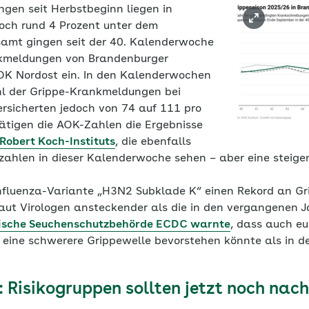
gen seit Herbstbeginn liegen in
och rund 4 Prozent unter dem
esamt gingen seit der 40. Kalenderwoche
kmeldungen von Brandenburger
AOK Nordost ein. In den Kalenderwochen
ahl der Grippe-Krankmeldungen bei
sicherten jedoch von 74 auf 111 pro
ätigen die AOK-Zahlen die Ergebnisse
obert Koch-Instituts
, die ebenfalls
ahlen in dieser Kalenderwoche sehen – aber eine steige
 Influenza-Variante „H3N2 Subklade K“ einen Rekord an Gr
 laut Virologen ansteckender als die in den vergangenen J
ische Seuchenschutzbehörde ECDC warnte
, dass auch e
eine schwerere Grippewelle bevorstehen könnte als in de
 Risikogruppen sollten jetzt noch nac