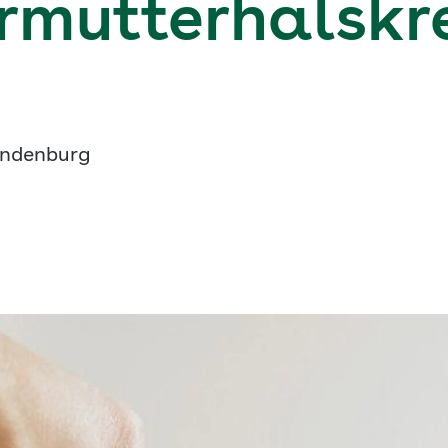
rmutterhalskr
andenburg