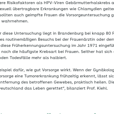
re Risikofaktoren als HPV-Viren Gebärmutterhalskrebs 
exuell übertragbare Erkrankungen wie Chlamydien gelten
 sollten auch geimpfte Frauen die Vorsorgeuntersuchung 
s wahrnehmen.
r diese Untersuchung liegt in Brandenburg bei knapp 80 P
s routinemäßigen Besuchs bei der Frauenärztin oder de
s diese Früherkennungsuntersuchung im Jahr 1971 eingefü
och die häufigste Krebsart bei Frauen. Seither hat sich 
den Todesfälle mehr als halbiert.
eispiel dafür, wie gut Vorsorge wirkt. Wenn der Gynäkolog
rsorge eine Tumorerkrankung frühzeitig erkennt, lässt si
Entfernung des betroffenen Gewebes, praktisch heilen. Di
utschland das Leben gerettet“, bilanziert Prof. Kiehl.