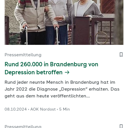
Pressemitteilung
Rund 260.000 in Brandenburg von
Depression betroffen
Rund jeder neunte Mensch in Brandenburg hat im
Jahr 2022 die Diagnose „Depression“ erhalten. Das
geht aus dem heute veröffentlichten
„Gesundheitsatlas Brandenburg Depression“ des
08.10.2024
AOK Nordost
5 Min
Wissenschaftlichen Instituts der AOK (WIdO) hervor.
Pressemitteilung