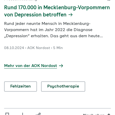
Rund 170.000 in Mecklenburg-Vorpommern
von Depression betroffen
Rund jeder neunte Mensch in Mecklenburg-
Vorpommern hat im Jahr 2022 die Diagnose
„Depression“ erhalten. Das geht aus dem heute
veröffentlichten „Gesundheitsatlas Mecklenburg-
08.10.2024
AOK Nordost
5 Min
Vorpommern Depression“ des Wissenschaftlichen
Instituts der AOK (WIdO) hervor.
Mehr von der AOK Nordost
Fehlzeiten
Psychotherapie