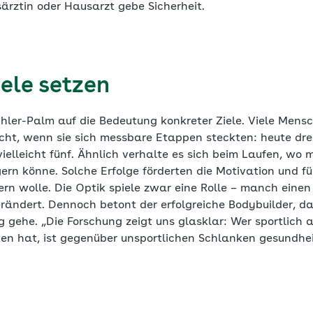
ärztin oder Hausarzt gebe Sicherheit.
ele setzen
hler-Palm auf die Bedeutung konkreter Ziele. Viele Mens
echt, wenn sie sich messbare Etappen steckten: heute dre
vielleicht fünf. Ähnlich verhalte es sich beim Laufen, w
eigern könne. Solche Erfolge förderten die Motivation und 
dern wolle. Die Optik spiele zwar eine Rolle – manch einen
erändert. Dennoch betont der erfolgreiche Bodybuilder, d
ehe. „Die Forschung zeigt uns glasklar: Wer sportlich ak
en hat, ist gegenüber unsportlichen Schlanken gesundheit