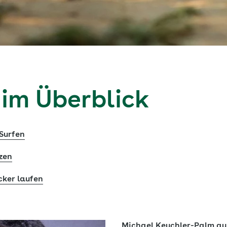
 im Überblick
 Surfen
zen
cker laufen
Michael Keuchler-Palm au