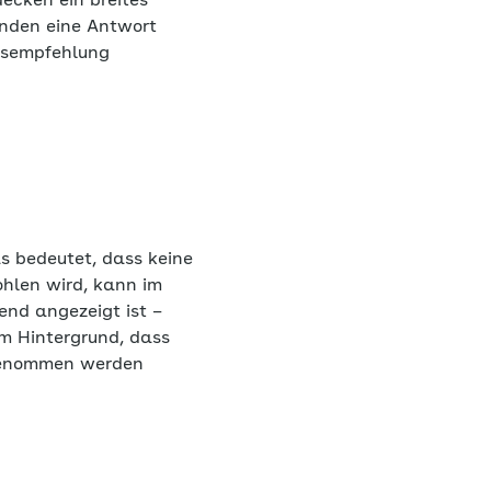
ecken ein breites
unden eine Antwort
ngsempfehlung
s bedeutet, dass keine
hlen wird, kann im
end angezeigt ist –
em Hintergrund, dass
 genommen werden