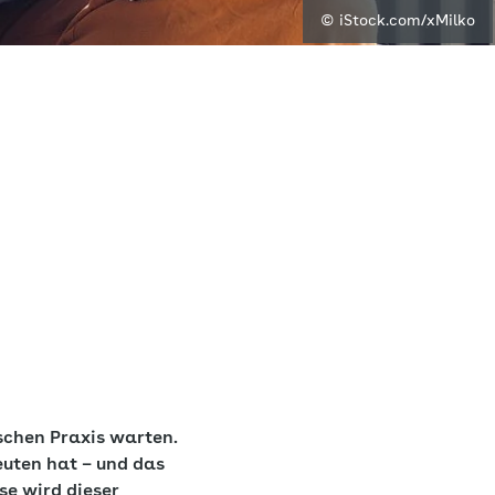
© iStock.com/xMilko
schen Praxis warten.
euten hat – und das
e wird dieser