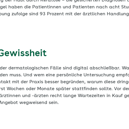
ng der Haut durch Keratose – die gesicherten Diagnosen d
egel haben die Patientinnen und Patienten nach acht St
ung zufolge sind 93 Prozent mit der ärztlichen Handlu
 Gewissheit
der dermatologischen Fälle sind digital abschließbar. Wa
rden muss. Und wem eine persönliche Untersuchung empfo
ntakt mit der Praxis besser begründen, warum diese dring
rst Wochen oder Monate später stattfinden sollte. Vor d
härztinnen und -ärzten recht lange Wartezeiten in Kauf
 Angebot wegweisend sein.