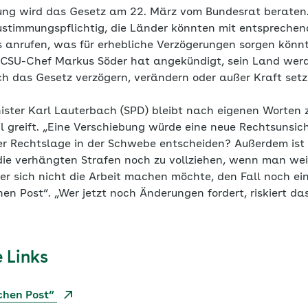
ung wird das Gesetz am 22. März vom Bundesrat beraten.
ustimmungspflichtig, die Länder könnten mit entsprechen
 anrufen, was für erhebliche Verzögerungen sorgen könn
 CSU-Chef Markus Söder hat angekündigt, sein Land werd
ich das Gesetz verzögern, verändern oder außer Kraft se
ster Karl Lauterbach (SPD) bleibt nach eigenen Worten z
l greift. „Eine Verschiebung würde eine neue Rechtsunsic
iner Rechtslage in der Schwebe entscheiden? Außerdem ist 
die verhängten Strafen noch zu vollziehen, wenn man weiß
er sich nicht die Arbeit machen möchte, den Fall noch e
hen Post“. „Wer jetzt noch Änderungen fordert, riskiert da
 Links
schen Post“