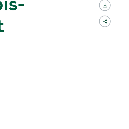
is-
t