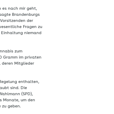
 es nach mir geht,
 sagte Brandenburgs
 Vorsitzenden der
esentliche Fragen zu
n Einhaltung niemand
annabis zum
50 Gramm im privaten
 deren Mitglieder
 Regelung enthalten,
aubt sind. Die
 Wahlmann (SPD),
chs Monate, um den
e zu geben.