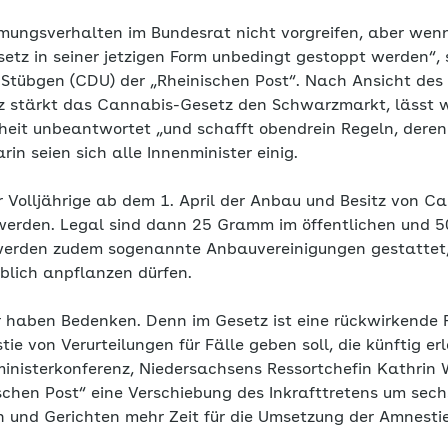
ungsverhalten im Bundesrat nicht vorgreifen, aber wenn
tz in seiner jetzigen Form unbedingt gestoppt werden“,
 Stübgen (CDU) der „Rheinischen Post“. Nach Ansicht des
z stärkt das Cannabis-Gesetz den Schwarzmarkt, lässt w
heit unbeantwortet „und schafft obendrein Regeln, dere
rin seien sich alle Innenminister einig.
r Volljährige ab dem 1. April der Anbau und Besitz von C
werden. Legal sind dann 25 Gramm im öffentlichen und 
werden zudem sogenannte Anbauvereinigungen gestattet,
lich anpflanzen dürfen.
er haben Bedenken. Denn im Gesetz ist eine rückwirkende
e von Verurteilungen für Fälle geben soll, die künftig erl
zministerkonferenz, Niedersachsens Ressortchefin Kathrin
nischen Post“ eine Verschiebung des Inkrafttretens um se
und Gerichten mehr Zeit für die Umsetzung der Amnesti