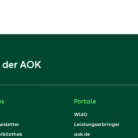
l der AOK
es
Portale
WIdO
sletter
Leistungserbringer
ibliothek
aok.de